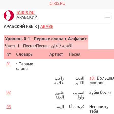
IGIRIS.RU
IGIRIS.RU
АРАБСКИЙ
АРАБСКИЙ ЯЗЫК |
ARABE
Уровень 0
-
1
- Первые слова + Алфавит
Часть 1 -
Песня/Песни -
الأغنية / أغان‏
№
Словарь
Артист
Песня
01
•
Первые
слова
راغب
الحب
s01
Больша
علامة
الكبير
любовь
02
طيور
اسناني
Зубы болят
واوا
الجنة
03
اليسا
كرهتك أنا
Ненавижу
тебя