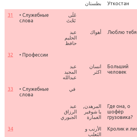
بطستان
Уткостан
31
•
Служебные
عَلَى
слова
تَحْتَ
عبد
أهواك
Люблю тебя
الحليم
حافظ
32
• Профессии
عبد
انسان
Больший
المجيد
اكثر
человек
عبدالله
33
•
Служебные
في
слова
عبد
المرهدن,
Где она, о
الرزاق
يا شوفير
шофёр
الجبوري
الغمارة
грузовика?
34
الأرنب و
Кролик и ли
الثعلب