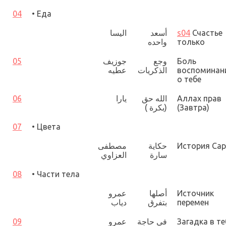
04
• Еда
اليسا
أسعد
s04
Счастье
واحده
только
05
جوزيف
وجع
Боль
عطيه
الذكريات
воспоминан
о тебе
06
يارا
الله حق
Аллах прав
)
بكرة
(
(Завтра)
07
• Цвета
مصطفى
حكاية
История Са
سارة
العزاوي
08
• Части тела
عمرو
أصلها
Источник
دياب
بتفرق
перемен
09
عمرو
في حاجة
Загадка в те