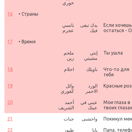
خوري‎
16
• Страны
نانسي
بدك تبقى
Если хочешь
عجرم
فيك
остаться - 
17
• Время
ملحم
إنتي
Ты ушла
مشيتي
زين
18
احلام
ناويلك
Что-то для
тебя
19
وائل
الورد
Красные ро
الاحمر
كفوري
20
أحمد
عيني في
Мои глаза в
الشريف
عينك
твоих глаза
21
جنات
واحشنى
Покинул ме
22
طيور
بابا
Папа, телеф