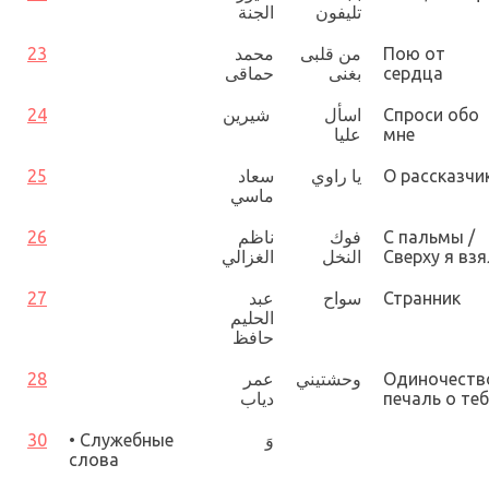
تليفون
الجنة
23
محمد
من قلبى
Пою от
حماقى
بغنى
сердца
24
شيرين
اسأل
Спроси обо
عليا
мне
25
سعاد
يا راوي
О рассказчи
ماسي
26
ناظم
فوك
С пальмы /
الغزالي
النخل
Сверху я взя
27
عبد
سواح
Странник
الحليم
حافظ
28
عمر
وحشتيني
Одиночеств
دیاب
печаль о теб
30
•
Служебные
وَ
слова