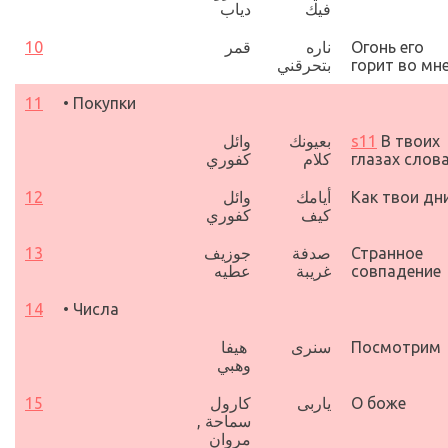
فيك
دياب
10
قمر
ناره
Огонь его
بتحرقني
горит во мн
11
• Покупки
وائل
بعيونك
s11
В твоих
كفوري
كلام
глазах слов
12
وائل
أيامك
Как твои дн
كيف
كفوري
13
جوزيف
صدفة
Странное
عطيه
غريبة
совпадение
14
• Числа
هيفا
سنرى
Посмотрим
وهبي
15
كارول
ياربى
О боже
سماحة ,
مروان