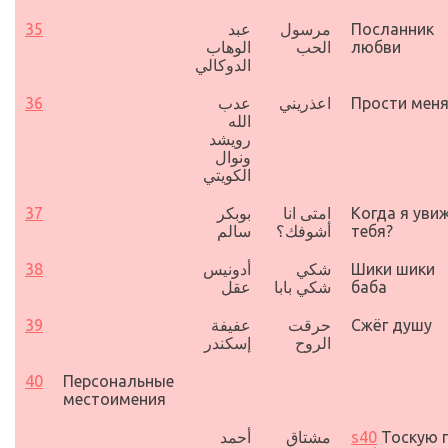
35
عبد
مرسول
Посланник
الوهاب
الحب
любви
الدوكالي
36
عدب
اعذريني
Прости мен
الله
رويشد
ونوال
الكويتي
37
بوبكر
امتى انا
Когда я уви
سالم
أشوفك؟
тебя
?
38
أدونيس
شكي
Шики шики
عقل
شكي بابا
баба
39
عفيفة
حرقت
Сжёг душу
الروح
إسكندر
40
Персональные
местоимения
أحمد
مشتاق
s40
Тоскую 