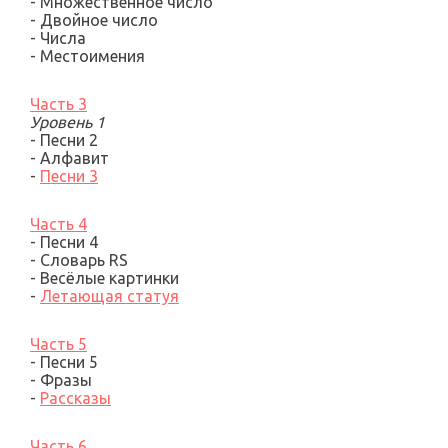
-
Множественное число
- Двойное число
- Числа
-
Местоимения
Часть 3
Уровень 1
- Песни 2
-
Алфавит
-
Песни 3
Часть 4
-
Песни 4
- Словарь
RS
-
Весёлы
е
картинки
-
Летающая статуя
Часть 5
-
Песни
5
- Фразы
-
Рассказы
Часть 6