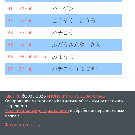
バーゲン
31
31-int
こうそく どうろ
32
32-int
ハチこう
33
33-int
ふどうさんや さん
34
34-int
みょうじ
36
36-int
37-ita
ハチこう（つづき）
37
37-int
IGIRIS.RU
©2005-2026
ЯПОНСКИЙ
КЛУБ
LE JAPONAIS
Копирование материалов без активной ссылки на источник
запрещено.
Политика конфиденциальности
и обработки персональных
данных.
Форма контактов