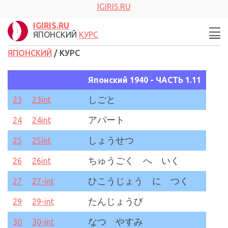
IGIRIS.RU
IGIRIS.RU
ЯПОНСКИЙ
КУРС
ЯПОНСКИЙ
/ КУРС
Японский 1940 - ЧАСТЬ 1
.11
しごと
23
23int
アパート
24
24int
しょうせつ
25
25int
ちゅうごく へ いく
26
26int
ひこうじょう に つく
27
27-int
たんじょうび
29
29-int
なつ やすみ
30
30-int