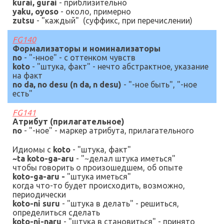
kurai, gurai
-
приблизительно
yaku, oyoso
- около, примерно
zutsu
- "каждый" (суффикс, при перечислении)
FG140
Формализаторы и номинализаторы
no
-
"-нное" - с оттенком чувств
koto
-
"штука, факт" -
нечто абстрактное, указание
на факт
no da, no desu (n da, n desu)
- "-
ное быть
"
,
"
-ное
есть
"
FG141
Атрибут (прилагательное)
no
-
"-ное" - маркер атрибута, прилагательного
Идиомы с
koto
-
"штука, факт"
~ta koto-ga-aru
- "
~
делал штука иметься"
чтобы говорить о произошедшем, об опыте
koto-ga-aru
-
"штука иметься"
когда что-то будет происходить, возможно,
периодически
koto-ni suru
- "штука в делать" - решиться,
определиться сделать
koto-ni-naru
- "штука в становиться" - принято