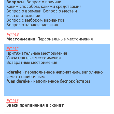
Вопросы.
Вопрос
о причине
Каким способом, какими средствами?
Вопрос о времени. Вопрос о месте и
местоположении
Вопрос с выбором вариантов
Вопрос о характеристиках
FG14
9
Местоимения.
Персональные местоимения
FG1
52
Притяжательные местоимения
Указательные местоимения
Возвратные местоимения
-darake
- переполненное
неприятным
,
заполнено
чем-то ошибочным
fuan darake
-
наполненное беспокойством
FG1
53
Знаки препинания и скрипт