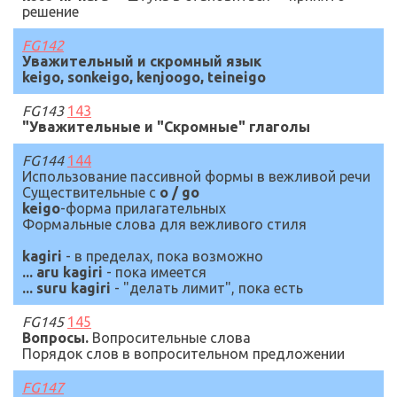
решение
FG142
Уважительный и скромный язык
keigo
,
sonkeigo
,
kenjoogo
,
teineigo
FG143
143
"Уважительные и "Скромные" глаголы
FG144
144
Использование пассивной формы в вежливой речи
Существительные с
o / go
keigo
-
форма прилагательных
Формальные слова для вежливого стиля
kagiri
- в пределах, пока возможно
.
.
.
aru
kagiri
- пока имеется
.
..
suru kagiri
-
"делать лимит", пока есть
FG145
145
Вопросы.
Вопросительные слова
Порядок слов в вопросительном предложении
FG147