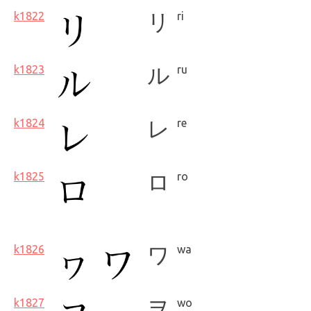
k1822
リ
ri
k1823
ル
ru
k1824
レ
re
k1825
ロ
ro
k1826
ワ
wa
k1827
ヲ
wo