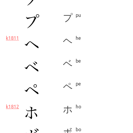
プ
pu
k1811
ヘ
he
ベ
be
ペ
pe
k1812
ホ
ho
ボ
bo