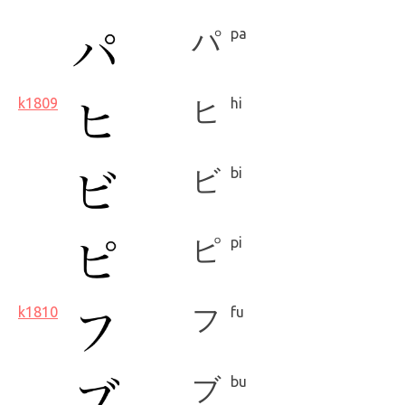
パ
pa
k1809
ヒ
hi
ビ
bi
ピ
pi
k1810
フ
fu
ブ
bu