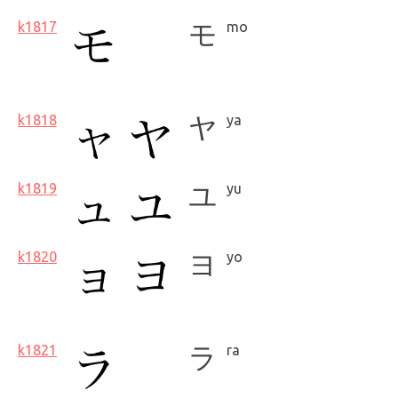
k1817
モ
mo
k1818
ヤ
ya
k1819
ユ
yu
k1820
ヨ
yo
k1821
ラ
ra