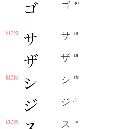
ゴ
go
k1793
サ
sa
ザ
za
k1794
シ
shi
ジ
ji
k1795
ス
su