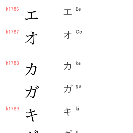
k1786
エ
Ee
k1787
オ
Oo
k1788
カ
ka
ガ
ga
k1789
キ
ki
gi