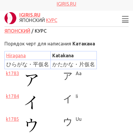
IGIRIS.RU
IGIRIS.RU
ЯПОНСКИЙ
КУРС
ЯПОНСКИЙ
/ КУРС
Порядок черт для написания
Катакана
Hiragana
Katakana
ひらがな・平仮名
かたかな・片仮名
k1783
ア
Aa
k1784
イ
Ii
k1785
ウ
Uu