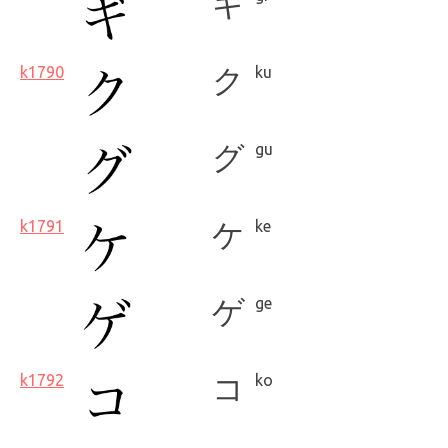
ギ
k1790
ク
ku
グ
gu
k1791
ケ
ke
ゲ
ge
k1792
コ
ko