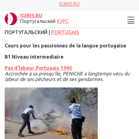
IGIRIS.RU
IGIRIS.RU
Португальский
КУРС
ПОРТУГАЛЬСКИЙ |
PORTUGAIS
Cours pour les passionnes de la langue portugaise
B1 Niveau intermediaire
Pas d'labeur Portugais 1940
Accrochée à sa presqu'île, PENICHE a longtemps vécu du
labeur de ses pêcheurs et de ses gendarmes.