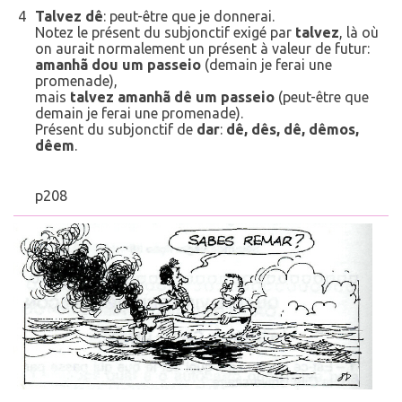
4
Talvez dê
: peut-être que je donnerai.
Notez le présent du subjonctif exigé par
talvez
, là où
on aurait normalement un présent à valeur de futur:
amanhã dou um passeio
(demain je ferai une
promenade),
mais
talvez amanhã dê um passeio
(peut-être que
demain je ferai une promenade).
Présent du subjonctif de
dar
:
dê, dês, dê, dêmos,
dêem
.
p208