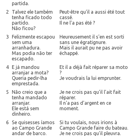
partida.
2
Talvez ele também
Peut-être qu'il a aussi été tout
tenha ficado todo
cassé.
partido.
Il ne l'a pas été ?
Não ficou?
3
Felizmente escapou
Heureusement il s'en est sorti
sem uma
sans une égratignure.
arranhadura.
Mais il aurait pu ne pas avoir
Mas podia não ter
échappé.
escapado.
4
E já mandou
Et il a déjà fait réparer sa moto
arranjar a mota?
?
Queria pedir-lha
Je voudrais la lui emprunter.
emprestada.
5
Não creio que a
Je ne crois pas qu'il l'ait fait
tenha mandado
réparer.
arranjar.
Il n'a pas d'argent en ce
Ele está sem
moment.
dinheiro.
6
Se quisesses íamos
Si tu voulais, nous irions à
ao Campo Grande
Campo Grande faire du bateau.
andar de barco.
Je ne crois pas qu'il pleuvra.