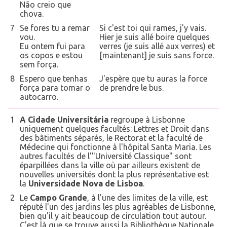
Não creio que
chova.
7
Se fores tu a remar
Si c'est toi qui rames, j'y vais.
vou.
Hier je suis allé boire quelques
Eu ontem fui para
verres (je suis allé aux verres) et
os copos e estou
[maintenant] je suis sans force.
sem força.
8
Espero que tenhas
J'espère que tu auras la force
força para tomar o
de prendre le bus.
autocarro.
1
A Cidade Universitária
regroupe à Lisbonne
uniquement quelques facultés: Lettres et Droit dans
des bâtiments séparés, le Rectorat et la faculté de
Médecine qui fonctionne à l'hôpital Santa Maria. Les
autres facultés de l'"Université Classique" sont
éparpillées dans la ville où par ailleurs existent de
nouvelles universités dont la plus représentative est
la
Universidade Nova de Lisboa
.
2
Le
Campo Grande
, à l'une des limites de la ville, est
réputé l'un des jardins les plus agréables de Lisbonne,
bien qu'il y ait beaucoup de circulation tout autour.
C'est là que se trouve aussi la Bibliothèque Nationale.