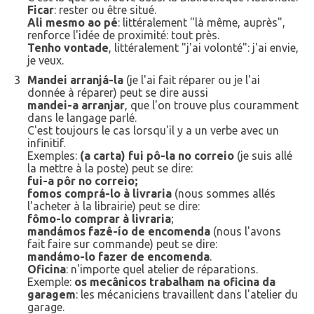
Ficar
: rester ou être situé.
Ali mesmo ao pé
: littéralement "là même, auprès",
renforce l'idée de proximité: tout près.
Tenho vontade
, littéralement "j'ai volonté": j'ai envie,
je veux.
3
Mandei arranjá-la
(je l'ai fait réparer ou je l'ai
donnée à réparer) peut se dire aussi
mandei-a arranjar
, que l'on trouve plus couramment
dans le langage parlé.
C'est toujours le cas lorsqu'il y a un verbe avec un
infinitif.
Exemples:
(a carta) fui pô-la no correio
(je suis allé
la mettre à la poste) peut se dire:
fui-a pôr no correio;
fomos comprá-lo à livraria
(nous sommes allés
l'acheter à la librairie) peut se dire:
fômo-lo comprar à livraria
;
mandámos fazê-ío de encomenda
(nous l'avons
fait faire sur commande) peut se dire:
mandámo-lo fazer de encomenda
.
Oficina
: n'importe quel atelier de réparations.
Exemple:
os mecânicos trabalham na oficina da
garagem
: les mécaniciens travaillent dans l'atelier du
garage.