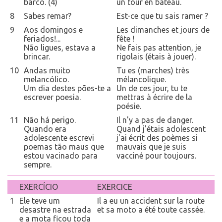
barco. (4)
un tour en bateau.
8
Sabes remar?
Est-ce que tu sais ramer ?
9
Aos domingos e
Les dimanches et jours de
feriados!...
fête !
Não ligues, estava a
Ne fais pas attention, je
brincar.
rigolais (étais à jouer).
10
Andas muito
Tu es (marches) très
melancólico.
mélancolique.
Um dia destes pões-te a
Un de ces jour, tu te
escrever poesia.
mettras à écrire de la
poésie.
11
Não há perigo.
Il n'y a pas de danger.
Quando era
Quand j'étais adolescent
adolescente escrevi
j'ai écrit des poèmes si
poemas tão maus que
mauvais que je suis
estou vacinado para
vacciné pour toujours.
sempre.
EXERCÍCIO
EXERCICE
1
Ele teve um
Il a eu un accident sur la route
desastre na estrada
et sa moto a été toute cassée.
e a mota ficou toda