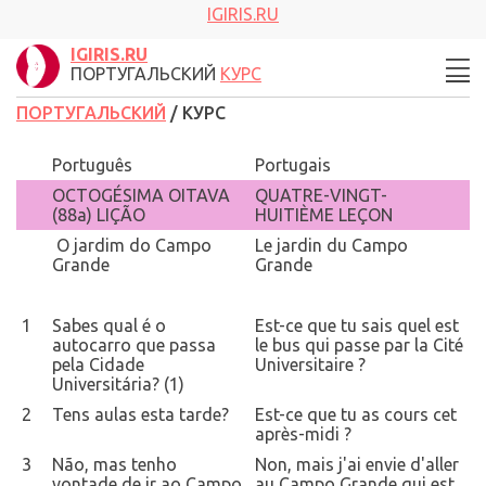
IGIRIS.RU
IGIRIS.RU
ПОРТУГАЛЬСКИЙ
КУРС
ПОРТУГАЛЬСКИЙ
/ КУРС
Português
Portugais
OCTOGÉSIMA OITAVA
QUATRE-VINGT-
(88a) LIÇÃO
HUITIÈME LEÇON
O jardim do Campo
Le jardin du Campo
Grande
Grande
1
Sabes qual é o
Est-ce que tu sais quel est
autocarro que passa
le bus qui passe par la Cité
pela Cidade
Universitaire ?
Universitária? (1)
2
Tens aulas esta tarde?
Est-ce que tu as cours cet
après-midi ?
3
Não, mas tenho
Non, mais j'ai envie d'aller
vontade de ir ao Campo
au Campo Grande qui est