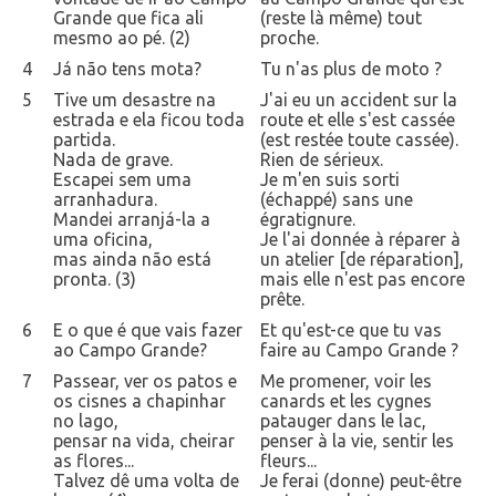
Grande que fica ali
(reste là même) tout
mesmo ao pé. (2)
proche.
4
Já não tens mota?
Tu n'as plus de moto ?
5
Tive um desastre na
J'ai eu un accident sur la
estrada e ela ficou toda
route et elle s'est cassée
partida.
(est restée toute cassée).
Nada de grave.
Rien de sérieux.
Escapei sem uma
Je m'en suis sorti
arranhadura.
(échappé) sans une
Mandei arranjá-la a
égratignure.
uma oficina,
Je l'ai donnée à réparer à
mas ainda não está
un atelier [de réparation],
pronta. (3)
mais elle n'est pas encore
prête.
6
E o que é que vais fazer
Et qu'est-ce que tu vas
ao Campo Grande?
faire au Campo Grande ?
7
Passear, ver os patos e
Me promener, voir les
os cisnes a chapinhar
canards et les cygnes
no lago,
patauger dans le lac,
pensar na vida, cheirar
penser à la vie, sentir les
as flores...
fleurs...
Talvez dê uma volta de
Je ferai (donne) peut-être