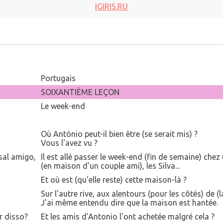
IGIRIS.RU
Portugais
SOIXANTIÈME LEÇON
Le week-end
Où António peut-il bien être (se serait mis) ?
Vous l'avez vu ?
sal amigo,
Il est allé passer le week-end (fin de semaine) che
(en maison d'un couple ami), les Silva...
Et où est (qu'elle reste) cette maison-là ?
Sur l'autre rive, aux alentours (pour les côtés) de (l
J'ai même entendu dire que la maison est hantée.
 disso?
Et les amis d'Antonio l'ont achetée malgré cela ?