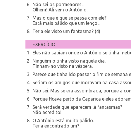
6
Não sei os pormenores...
Olhem! Ali vem o António.
7
Mas o que é que se passa com ele?
Está mais pálido que um lençol.
8
Teria ele visto um fantasma? (4)
EXERCÍCIO
1
Eles não sabiam onde o António se tinha meti
2
Ninguém o tinha visto naquele dia.
Tinham-no visto na véspera.
3
Parece que tinha ido passar o fim de semana 
4
Seriam os amigos que moravam na casa ass
5
Não sei. Mas se era assombrada, porque a c
6
Porque ficava perto da Caparica e eles adoram
7
Será verdade que aparecem lá fantasmas?
Não acredito!
8
O António está muito pálido.
Teria encontrado um?