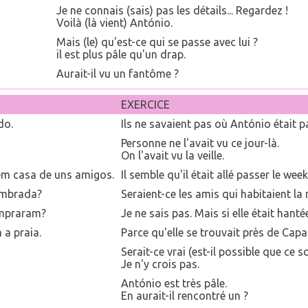
Je ne connais (sais) pas les détails... Regardez !
Voilà (là vient) António.
Mais (le) qu'est-ce qui se passe avec lui ?
il est plus pâle qu'un drap.
Aurait-il vu un fantôme ?
EXERCICE
do.
Ils ne savaient pas où António était pa
Personne ne l'avait vu ce jour-là.
On l'avait vu la veille.
em casa de uns amigos.
Il semble qu'il était allé passer le we
ombrada?
Seraient-ce les amis qui habitaient la
ompraram?
Je ne sais pas. Mais si elle était hanté
 a praia.
Parce qu'elle se trouvait près de Capar
Serait-ce vrai (est-il possible que ce s
Je n'y crois pas.
António est très pâle.
En aurait-il rencontré un ?