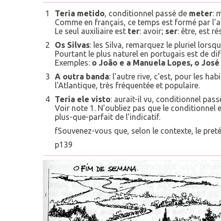
1
Teria metido
, conditionnel passé de
meter
: 
Comme en français, ce temps est formé par l'aux
Le seul auxiliaire est
ter
: avoir;
ser
: être, est r
2
Os Silvas
: les Silva, remarquez le pluriel lorsq
Pourtant le plus naturel en portugais est de di
Exemples:
o João e a Manuela Lopes, o José
3
A outra banda
: l'autre rive, c'est, pour les h
l'Atlantique, très fréquentée et populaire.
4
Teria ele visto
: aurait-il vu, conditionnel pas
Voir note 1. N'oubliez pas que le conditionnel
plus-que-parfait de l'indicatif.
fSouvenez-vous que, selon le contexte, le pre
p139