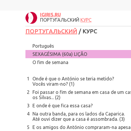
IGIRIS.RU
ПОРТУГАЛЬСКИЙ
КУРС
ПОРТУГАЛЬСКИЙ
/ КУРС
Português
SEXAGÉSIMA (60a) LIÇÃO
O fim de semana
1
Onde é que o António se teria metido?
Vocês viram-no? (1)
2
Foi passar o fim de semana em casa de um ca
os Silvas... (2)
3
E onde é que fica essa casa?
4
Na outra banda, para os lados da Caparica.
Até ouvi dizer que a casa é assombrada. (3)
5
E os amigos do António compraram-na apesar