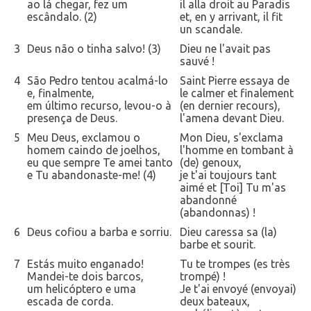
ao lá chegar, fez um
il alla droit au Paradis
escândalo. (2)
et, en y arrivant, il fit
un scandale.
3
Deus não o tinha salvo! (3)
Dieu ne l'avait pas
sauvé !
4
São Pedro tentou acalmá-lo
Saint Pierre essaya de
e, finalmente,
le calmer et finalement
em último recurso, levou-o à
(en dernier recours),
presença de Deus.
l'amena devant Dieu.
5
Meu Deus, exclamou o
Mon Dieu, s'exclama
homem caindo de joelhos,
l'homme en tombant à
eu que sempre Te amei tanto
(de) genoux,
e Tu abandonaste-me! (4)
je t'ai toujours tant
aimé et [Toi] Tu m'as
abandonné
(abandonnas) !
6
Deus cofiou a barba e sorriu.
Dieu caressa sa (la)
barbe et sourit.
7
Estás muito enganado!
Tu te trompes (es très
Mandei-te dois barcos,
trompé) !
um helicóptero e uma
Je t'ai envoyé (envoyai)
escada de corda.
deux bateaux,