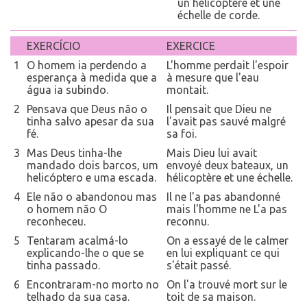
un hélicoptère et une
échelle de corde.
EXERCÍCIO
EXERCICE
1
O homem ia perdendo a
L'homme perdait l'espoir
esperança à medida que a
à mesure que l'eau
água ia subindo.
montait.
2
Pensava que Deus não o
Il pensait que Dieu ne
tinha salvo apesar da sua
l'avait pas sauvé malgré
fé.
sa foi.
3
Mas Deus tinha-lhe
Mais Dieu lui avait
mandado dois barcos, um
envoyé deux bateaux, un
helicóptero e uma escada.
hélicoptère et une échelle.
4
Ele não o abandonou mas
Il ne l'a pas abandonné
o homem não O
mais l'homme ne L'a pas
reconheceu.
reconnu.
5
Tentaram acalmá-lo
On a essayé de le calmer
explicando-lhe o que se
en lui expliquant ce qui
tinha passado.
s'était passé.
6
Encontraram-no morto no
On l'a trouvé mort sur le
telhado da sua casa.
toit de sa maison.