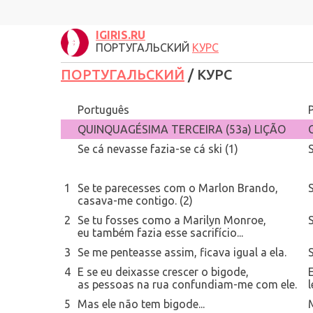
IGIRIS.RU
ПОРТУГАЛЬСКИЙ
КУРС
ПОРТУГАЛЬСКИЙ
/ КУРС
Português
QUINQUAGÉSIMA TERCEIRA (53a) LIÇÃO
Se cá nevasse fazia-se cá ski (1)
S
1
Se te parecesses com o Marlon Brando,
casava-me contigo. (2)
2
Se tu fosses como a Marilyn Monroe,
S
eu também fazia esse sacrifício...
3
Se me penteasse assim, ficava igual a ela.
S
4
E se eu deixasse crescer o bigode,
E
as pessoas na rua confundiam-me com ele.
5
Mas ele não tem bigode...