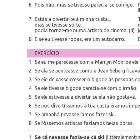
6
Pois não, mas se tivesse parecia-se comigo.
P
i
7
Estás a divertir-te à minha custa...
mas se tivesse sorte,
m
podia tornar-me numa artista de cinema. (4)
j
8
E se eu tivesse rodas, era um autocarro.
E
EXERCÍCIO
1
Se eu me parecesse com a Marilyn Monroe ele f
2
Se ela se penteasse como a Jean Seberg ficav
3
Se ele deixasse crescer o bigode as pessoas 
4
Se ele tivesse bigode parecia-se com o irmão.
5
Se ele estivesse a divertir-se ela não gostava.
6
Se nos divertíssemos à tua custa éramos impe
7
Se amanhã nevasse íamos fazer ski.
8
Se fôssemos artistas fazíamos belas obras.
1
Se cá nevasse fazia-se cá ski
(littéralement: si