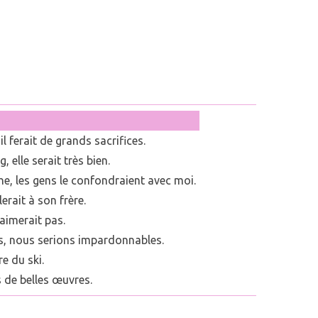
l ferait de grands sacrifices.
 elle serait très bien.
che, les gens le confondraient avec moi.
erait à son frère.
'aimerait pas.
s, nous serions impardonnables.
re du ski.
s de belles œuvres.