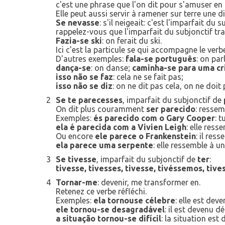
c'est une phrase que l'on dit pour s'amuser en
Elle peut aussi servir à ramener sur terre une 
Se nevasse
: s'il neigeait: c'est l'imparfait du 
rappelez-vous que l'imparfait du subjonctif tra
Fazia-se ski
: on ferait du ski.
Ici c'est la particule se qui accompagne le ver
D'autres exemples:
fala-se português
: on par
dança-se
: on danse;
caminha-se para uma cr
isso não se faz
: cela ne se fait pas;
isso não se diz
: on ne dit pas cela, on ne doit 
2
Se te parecesses
, imparfait du subjonctif de
On dit plus couramment
ser parecido
: ressem
Exemples:
és parecido com o Gary Cooper
: 
ela é parecida com a Vivien Leigh
: elle ress
Ou encore
ele parece o Frankenstein
: il res
ela parece uma serpente
: elle ressemble à un 
3
Se tivesse
, imparfait du subjonctif de
ter
:
tivesse, tivesses, tivesse, tivéssemos, tive
4
Tornar-me
: devenir, me transformer en.
Retenez ce verbe réfléchi.
Exemples:
ela tornouse célebre
: elle est dev
ele tornou-se desagradável
: il est devenu d
a situação tornou-se difícil
: la situation est 