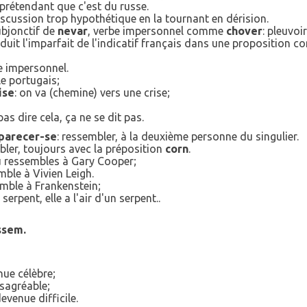
 prétendant que c'est du russe.
discussion trop hypothétique en la tournant en dérision.
subjonctif de
nevar
, verbe impersonnel comme
chover
: pleuvoir
duit l'imparfait de l'indicatif français dans une proposition co
be impersonnel.
le portugais;
ise
: on va (chemine) vers une crise;
pas dire cela, ça ne se dit pas.
parecer-se
: ressembler, à la deuxième personne du singulier.
bler, toujours avec la préposition
corn
.
tu ressembles à Gary Cooper;
emble à Vivien Leigh.
semble à Frankenstein;
serpent, elle a l'air d'un serpent..
ssem.
enue célèbre;
ésagréable;
devenue difficile.