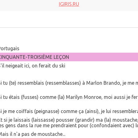
IGIRIS.RU
Portugais
CINQUANTE-TROISIÈME LEÇON
'il neigeait ici, on ferait du ski
Si tu (te) ressemblais (ressemblasses) à Marlon Brando, je me m
i tu étais (fusses) comme (la) Marilyn Monroe, moi aussi je ferais
i je me coiffais (peignasse) comme ça (ainsi), je lui ressembler
t si je laissais (laissasse) pousser (grandir) ma (la) moustache
les gens dans la rue me prendraient pour (confondaient avec) lu
Mais il n'a pas de moustache...