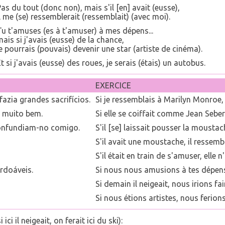
as du tout (donc non), mais s'il [en] avait (eusse),
l me (se) ressemblerait (ressemblait) (avec moi).
Tu t'amuses (es à t'amuser) à mes dépens...
ais si j'avais (eusse) de la chance,
e pourrais (pouvais) devenir une star (artiste de cinéma).
t si j'avais (eusse) des roues, je serais (étais) un autobus.
EXERCICE
azia grandes sacrifícios.
Si je ressemblais à Marilyn Monroe, i
a muito bem.
Si elle se coiffait comme Jean Seberg,
confundiam-no comigo.
S'il [se] laissait pousser la mousta
S'il avait une moustache, il ressembl
S'il était en train de s'amuser, elle n
rdoáveis.
Si nous nous amusions à tes dépen
Si demain il neigeait, nous irions fai
Si nous étions artistes, nous ferion
 ici il neigeait, on ferait ici du ski):