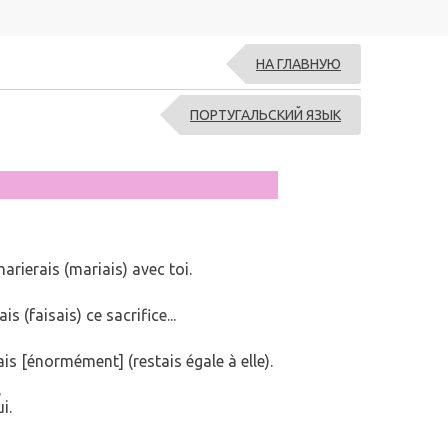
НА ГЛАВНУЮ
ПОРТУГАЛЬСКИЙ ЯЗЫК
arierais (mariais) avec toi.
 (faisais) ce sacrifice...
ais [énormément] (restais égale à elle).
,
i.