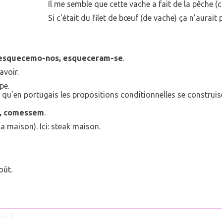
Il me semble que cette vache a fait de la pêche 
Si c'était du filet de bœuf (de vache) ça n'aurait
 esquecemo-nos, esqueceram-se
.
avoir.
pe.
'en portugais les propositions conditionnelles se construisent
s, comessem
.
a maison). Ici: steak maison.
oût.