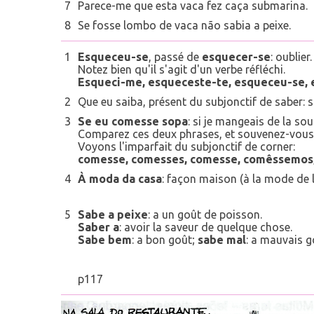
7
Parece-me que esta vaca fez caça submarina.
8
Se fosse lombo de vaca não sabia a peixe.
1
Esqueceu-se
, passé de
esquecer-se
: oublier.
Notez bien qu'il s'agit d'un verbe réfléchi.
Esqueci-me, esqueceste-te, esqueceu-se,
2
Que eu saiba, présent du subjonctif de saber: s
3
Se eu comesse sopa
: si je mangeais de la sou
Comparez ces deux phrases, et souvenez-vous qu
Voyons l'imparfait du subjonctif de corner:
comesse, comesses, comesse, comêssemo
4
À moda da casa
: façon maison (à la mode de l
5
Sabe a peixe
: a un goût de poisson.
Saber a
: avoir la saveur de quelque chose.
Sabe bem
: a bon goût;
sabe mal
: a mauvais g
p117