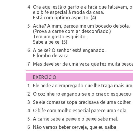
4
Ora aqui está o garfo e a faca que faltavam, o
e o bife especial à moda da casa.
Está com óptimo aspecto. (4)
5
Acha? A mim, parece-me um bocado de sola.
(Prova a carne com ar desconfiado.)
Tem um gosto esquisito.
Sabe a peixe! (5)
6
A peixe? O senhor está enganado.
E lombo de vaca.
7
Mas deve ser de uma vaca que fez muita pesc
EXERCÍCIO
1
Ele pede ao empregado que lhe traga mais uma
2
O cozinheiro enganou-se e o criado esqueceu-s
3
Se ele comesse sopa precisava de uma colher.
4
O bife com molho especial parece uma sola.
5
A carne sabe a peixe e o peixe sabe mal.
6
Não vamos beber cerveja, que eu saiba.