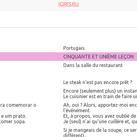
IGIRIS.RU
Portugais
CINQUANTE ET UNIÈME LEÇON
Dans la salle du restaurant
Le steak n'est pas encore prêt ?
Encore (seulement plus) un instan
Le cuisinier est en train de faire 
para comemorar o
Ah, oui ? Alors, apportez-moi en
l'événement.
 e um prato.
Et, à propos, vous avez oublié de 
 comer sopa.
Je (seul) n'ai qu'une cuillère et, 
Si je mangeais de la soupe, ce ser
différent)...