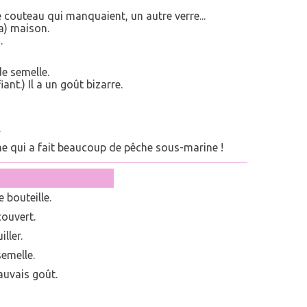
 le couteau qui manquaient, un autre verre...
la) maison.
.
e semelle.
ant.) Il a un goût bizarre.
.
che qui a fait beaucoup de pêche sous-marine !
 bouteille.
couvert.
ller.
semelle.
auvais goût.