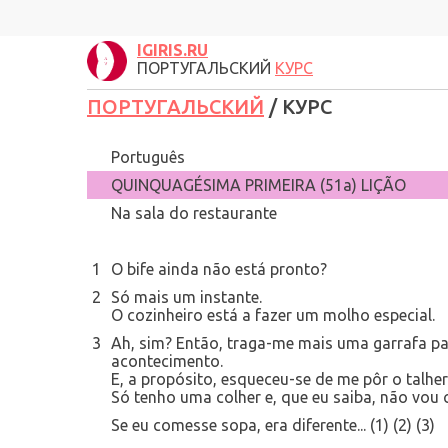
IGIRIS.RU
ПОРТУГАЛЬСКИЙ
КУРС
ПОРТУГАЛЬСКИЙ
/ КУРС
Português
QUINQUAGÉSIMA PRIMEIRA (51a) LIÇÃO
Na sala do restaurante
1
O bife ainda não está pronto?
2
Só mais um instante.
O cozinheiro está a fazer um molho especial.
3
Ah, sim? Então, traga-me mais uma garrafa 
acontecimento.
E, a propósito, esqueceu-se de me pôr o talher
Só tenho uma colher e, que eu saiba, não vou
Se eu comesse sopa, era diferente... (1) (2) (3)