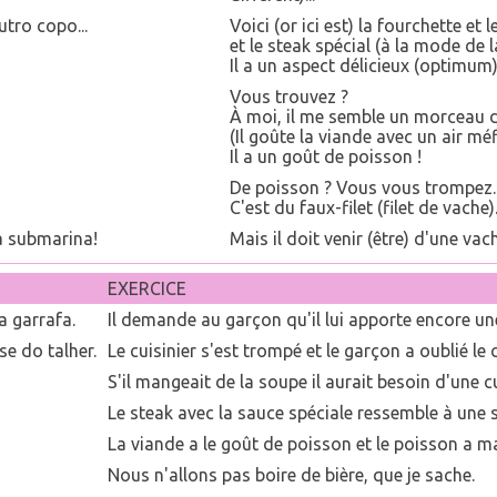
utro copo...
Voici (or ici est) la fourchette et
et le steak spécial (à la mode de 
Il a un aspect délicieux (optimum)
Vous trouvez ?
À moi, il me semble un morceau d
(Il goûte la viande avec un air méfi
Il a un goût de poisson !
De poisson ? Vous vous trompez.
C'est du faux-filet (filet de vache)
a submarina!
Mais il doit venir (être) d'une va
EXERCICE
 garrafa.
Il demande au garçon qu'il lui apporte encore une
e do talher.
Le cuisinier s'est trompé et le garçon a oublié le 
S'il mangeait de la soupe il aurait besoin d'une cui
Le steak avec la sauce spéciale ressemble à une 
La viande a le goût de poisson et le poisson a m
Nous n'allons pas boire de bière, que je sache.