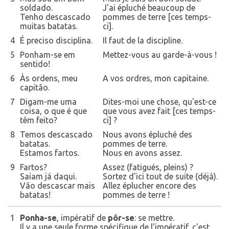
soldado.
J'ai épluché beaucoup de
Tenho descascado
pommes de terre [ces temps-
muitas batatas.
ci].
4
É preciso disciplina.
Il faut de la discipline.
5
Ponham-se em
Mettez-vous au garde-à-vous !
sentido!
6
Às ordens, meu
A vos ordres, mon capitaine.
capitão.
7
Digam-me uma
Dites-moi une chose, qu'est-ce
coisa, o que é que
que vous avez fait [ces temps-
têm feito?
ci] ?
8
Temos descascado
Nous avons épluché des
batatas.
pommes de terre.
Estamos fartos.
Nous en avons assez.
9
Fartos?
Assez (fatigués, pleins) ?
Saiam já daqui.
Sortez d'ici tout de suite (déjà).
Vão descascar mais
Allez éplucher encore des
batatas!
pommes de terre !
1
Ponha-se
, impératif de
pôr-se
: se mettre.
Il y a une seule forme spécifique de l'impératif, c'est