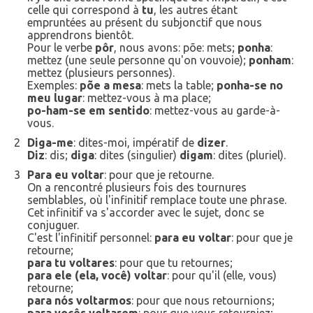
celle qui correspond à
tu
, les autres étant
empruntées au présent du subjonctif que nous
apprendrons bientôt.
Pour le verbe
pôr
, nous avons: põe: mets;
ponha
:
mettez (une seule personne qu'on vouvoie);
ponham
:
mettez (plusieurs personnes).
Exemples:
põe a mesa
: mets la table;
ponha-se no
meu lugar
: mettez-vous à ma place;
po-ham-se em sentido
: mettez-vous au garde-à-
vous.
2
Diga-me
: dites-moi, impératif de
dizer
.
Diz
: dis;
diga
: dites (singulier)
digam
: dites (pluriel).
3
Para eu voltar
: pour que je retourne.
On a rencontré plusieurs fois des tournures
semblables, où l'infinitif remplace toute une phrase.
Cet infinitif va s'accorder avec le sujet, donc se
conjuguer.
C'est l'infinitif personnel:
para eu voltar
: pour que je
retourne;
para tu voltares
: pour que tu retournes;
para ele (ela, você) voltar
: pour qu'il (elle, vous)
retourne;
para nós voltarmos
: pour que nous retournions;