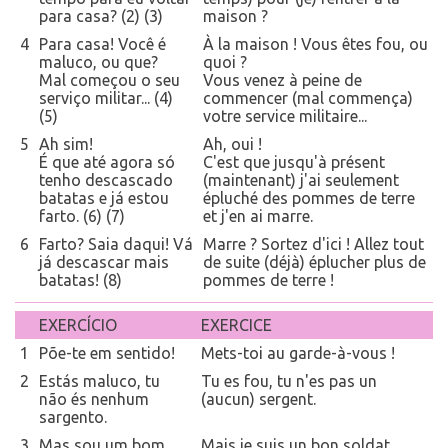
para casa? (2) (3)
maison ?
4
Para casa! Você é
À la maison ! Vous êtes fou, ou
maluco, ou que?
quoi ?
Mal começou o seu
Vous venez à peine de
serviço militar... (4)
commencer (mal commença)
(5)
votre service militaire...
5
Ah sim!
Ah, oui !
É que até agora só
C'est que jusqu'à présent
tenho descascado
(maintenant) j'ai seulement
batatas e já estou
épluché des pommes de terre
farto. (6) (7)
et j'en ai marre.
6
Farto? Saia daqui! Vá
Marre ? Sortez d'ici ! Allez tout
já descascar mais
de suite (déjà) éplucher plus de
batatas! (8)
pommes de terre !
EXERCÍCIO
EXERCICE
1
Põe-te em sentido!
Mets-toi au garde-à-vous !
2
Estás maluco, tu
Tu es fou, tu n'es pas un
não és nenhum
(aucun) sergent.
sargento.
3
Mas sou um bom
Mais je suis un bon soldat.