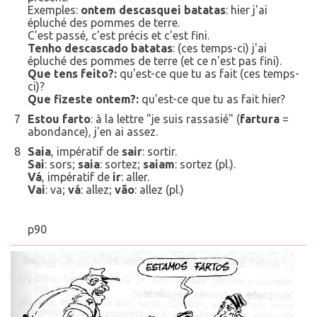
Exemples:
ontem descasquei batatas
: hier j'ai
épluché des pommes de terre.
C'est passé, c'est précis et c'est fini.
Tenho descascado batatas
: (ces temps-ci) j'ai
épluché des pommes de terre (et ce n'est pas fini).
Que tens feito?:
qu'est-ce que tu as fait (ces temps-
ci)?
Que fizeste ontem?:
qu'est-ce que tu as fait hier?
7
Estou farto
: à la lettre "je suis rassasié" (
fartura
=
abondance), j'en ai assez.
8
Saia
, impératif de
sair
: sortir.
Sai
: sors;
saia
: sortez;
saiam
: sortez (p
l
.).
Vá
, impératif de
ir
: aller.
Vai
: va;
vá
: allez;
vão
: allez (pl.)
p90