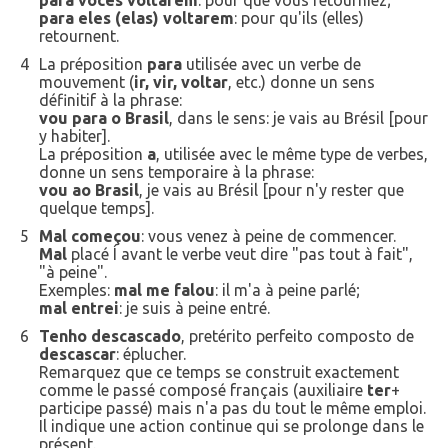
para vocês voltarem
: pour que vous retourniez;
para eles (elas) voltarem
: pour qu'ils (elles)
retournent.
4
La préposition
para
utilisée avec un verbe de
mouvement (
ir, vir, voltar
, etc.
)
donne un sens
définitif à la phrase:
vou para o Brasil
, dans le sens: je vais au Brésil [pour
y habiter].
La préposition
a
, utilisée avec le même type de verbes,
donne un sens temporaire à la phrase:
vou ao Brasil
, je vais au Brésil [pour n'y rester que
quelque temps].
5
Mal começou
: vous venez à peine de commencer.
Mal
placé Í avant le verbe veut dire "pas tout à fait",
"à peine".
Exemples:
mal me falou
: il m'a à peine parlé;
mal entrei
: je suis à peine entré.
6
Tenho descascado
, pretérito perfeito composto de
descascar
: éplucher.
Remarquez que ce temps se construit exactement
comme le passé composé français (auxiliaire
ter
+
participe passé) mais n'a pas du
tout le même emploi.
Il indique une action continue qui se prolonge dans le
présent.