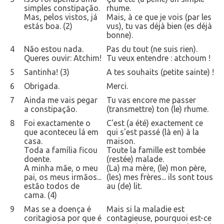
simples constipação.
rhume.
Mas, pelos vistos, já
Mais, à ce que je vois (par les
estás boa. (2)
vus), tu vas déjà bien (es déjà
bonne).
4
Não estou nada.
Pas du tout (ne suis rien).
Queres ouvir: Atchim!
Tu veux entendre : atchoum !
5
Santinha! (3)
A tes souhaits (petite sainte) !
6
Obrigada.
Merci.
7
Ainda me vais pegar
Tu vas encore me passer
a constipação.
(transmettre) ton (le) rhume.
8
Foi exactamente o
C'est (a été) exactement ce
que aconteceu lá em
qui s'est passé (là en) à la
casa.
maison.
Toda a família ficou
Toute la famille est tombée
doente.
(restée) malade.
A minha mãe, o meu
(La) ma mère, (le) mon père,
pai, os meus irmãos...
(les) mes frères... ils sont tous
estão todos de
au (de) lit.
cama. (4)
9
Mas se a doença é
Mais si la maladie est
coritagiosa por que é
contagieuse, pourquoi est-ce