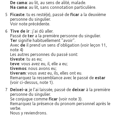
De cama
: au lit, au sens de alité, malade.
Na cama
: au lit, sans connotation particulière.
5
Ficaste
: tu es resté(e), passé de
ficar
a la deuxième
personne du singulier.
Voir note précédente.
6
Tive de ir
: j'ai dû aller.
Passé de
ter
a la première personne du singulier.
Ter
signifie habituellement "avoir".
Avec
de
il prend un sens d'obligation (voir leçon 11,
note 4)
Les autres personnes du passé sont:
tiveste
: tu as eu;
teve
: vous avez eu, il, elle a eu;
tivemos
: nous avons eu;
tiveram
: vous avez eu, ils, elles ont eu.
Remarquez la ressemblance avec le passé de
estar
(voir ci-dessus, note 1).
7
Deixei-a
: je l'ai laissée, passé de
deixar
à la première
personne du singulier.
Se conjugue comme
ficar
(voir note 3).
Remarquez la présence du pronom personnel après le
verbe.
Nous y reviendrons.