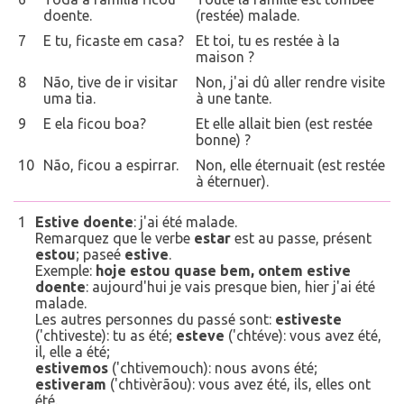
doente.
(restée) malade.
7
E tu, ficaste em casa?
Et toi, tu es restée à la
maison ?
8
Não, tive de ir visitar
Non, j'ai dû aller rendre visite
uma tia.
à une tante.
9
E ela ficou boa?
Et elle allait bien (est restée
bonne) ?
10
Não, ficou a espirrar.
Non, elle éternuait (est restée
à éternuer).
1
Estive doente
: j'ai été malade.
Remarquez que le verbe
estar
est au passe, présent
estou
; paseé
estive
.
Exemple:
hoje estou quase bem, ontem estive
doente
: aujourd'hui je vais presque bien, hier j'ai été
malade.
Les autres personnes du passé sont:
estiveste
('chtiveste): tu as été;
esteve
('chtéve): vous avez été,
il, elle a été;
estivemos
('chtivemouch): nous avons été;
estiveram
('chtivèrãou): vous avez été, ils, elles ont
été.