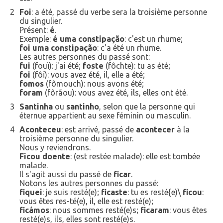
2
Foi
: a été, passé du verbe sera la troisième personne
du singulier.
Présent:
é
.
Exemple:
é uma constipação
: c'est un rhume;
foi uma constipação
: c'a été un rhume.
Les autres personnes du passé sont:
fui
(fouï): j'ai été;
foste
(fôchte): tu as été;
foi
(fôï): vous avez été, il, elle a été;
fomos
(fômouch): nous avons été;
foram
(fôrãou): vous avez été, ils, elles ont été.
3
Santinha
ou
santinho
, selon que la personne qui
éternue appartient au sexe féminin ou masculin.
4
Aconteceu
: est arrivé, passé de
acontecer
à la
troisième personne du singulier.
Nous y reviendrons.
Ficou doente
: (est restée malade): elle est tombée
malade.
Il s'agit aussi du passé de
ficar
.
Notons les autres personnes du passé:
fiquei
: je suis resté(e);
ficaste
: tu es resté{e)\
ficou
:
vous êtes res-té(e), il, elle est resté(e);
ficámos
: nous sommes resté(e)s;
ficaram
: vous êtes
resté(e)s, ils, elles sont resté(e)s.