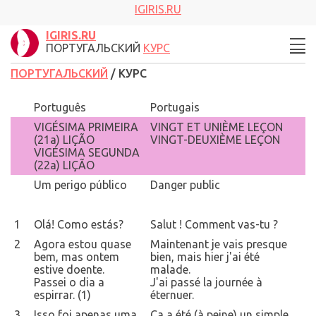
IGIRIS.RU
IGIRIS.RU
ПОРТУГАЛЬСКИЙ
КУРС
ПОРТУГАЛЬСКИЙ
/ КУРС
Português
Portugais
VIGÉSIMA PRIMEIRA
VINGT ET UNIÈME LEÇON
(21a) LIÇÃO
VINGT-DEUXIÈME LEÇON
VIGÉSIMA SEGUNDA
(22a) LIÇÃO
Um perigo público
Danger public
1
Olá! Como estás?
Salut ! Comment vas-tu ?
2
Agora estou quase
Maintenant je vais presque
bem, mas ontem
bien, mais hier j'ai été
estive doente.
malade.
Passei o dia a
J'ai passé la journée à
espirrar. (1)
éternuer.
3
Isso foi apenas uma
Ça a été (à peine) un simple