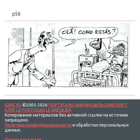
p56
IGIRIS.RU
©2005-2026
ПОРТУГАЛЬСКИЙ
БРАЗИЛЬСКИЙ ПОРТ.
КЛУБ
LE PORTUGAIS
LE BRÉSILIEN
Копирование материалов без активной ссылки на источник
запрещено.
Политика конфиденциальности
и обработки персональных
данных.
Форма контактов