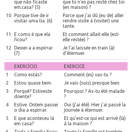
que não ficaste
que tu n'es pas resté chez toi
em.casa? (5)
(en maison) ?
10
Porque tive de ir
Parce que j'ai dû (eu de) aller
visitar uma tia. (6)
rendre visite à (visiter) une
tante.
11
E como é que ela
Et comment allait-elle (est-
ficou?
elle restée) ?
12
Deixei-a a espirrar.
Je l'ai laissée en train (à)
(7)
d'éternuer.
EXERCÍCIO
EXERCICE
1
Como estás?
Comment (es) vas-tu ?
2
Estou quase bem.
Je vais (suis) presque bien.
3
Porquê? Estiveste
Pourquoi ? As-tu été malade
doente?
?
4
Estive. Ontem passei
Oui (j'ai été). Hier j'ai passé la
o dia a espirrar.
journée à éternuer.
5
E que aconteceu lá
Et qu'est-ce qui est arrivé (là)
em casa?
à la maison ?
6
Toda a familia ficou
Toute la famille est tombée