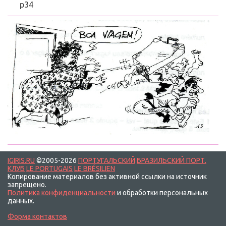
p34
IGIRIS.RU
©2005-2026
ПОРТУГАЛЬСКИЙ
БРАЗИЛЬСКИЙ ПОРТ.
КЛУБ
LE PORTUGAIS
LE BRÉSILIEN
Копирование материалов без активной ссылки на источник
запрещено.
Политика конфиденциальности
и обработки персональных
данных.
Форма контактов