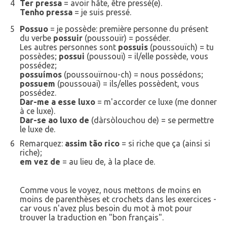
4
Ter pressa
= avoir hâte, être pressé(e).
Tenho pressa
= je suis pressé.
5
Possuo
= je possède: première personne du présent
du verbe
possuir
(poussouïr) = posséder.
Les autres personnes sont
possuis
(poussouïch) = tu
possèdes;
possui
(poussouï) = il/elle possède, vous
possédez;
possuímos
(poussouïrnou-ch) = nous possédons;
possuem
(poussouai) = ils/elles possèdent, vous
possédez.
Dar-me a esse luxo
= m'accorder ce luxe (me donner
à ce luxe).
Dar-se ao luxo de
(dàrsòlouchou de) = se permettre
le luxe de.
6
Remarquez:
assim tão rico
= si riche que ça (ainsi si
riche);
em vez de
= au lieu de, à la place de.
Comme vous le voyez, nous mettons de moins en
moins de parenthèses et crochets dans les exercices -
car vous n'avez plus besoin du mot à mot pour
trouver la traduction en "bon français".