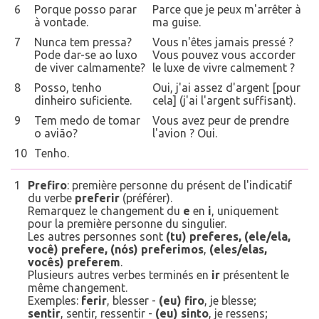
6
Porque posso parar
Parce que je peux m'arrêter à
à vontade.
ma guise.
7
Nunca tem pressa?
Vous n'êtes jamais pressé ?
Pode dar-se ao luxo
Vous pouvez vous accorder
de viver calmamente?
le luxe de vivre calmement ?
8
Posso, tenho
Oui, j'ai assez d'argent [pour
dinheiro suficiente.
cela] (j'ai l'argent suffisant).
9
Tem medo de tomar
Vous avez peur de prendre
o avião?
l'avion ? Oui.
10
Tenho.
1
Prefiro
: première personne du présent de l'indicatif
du verbe
preferir
(préférer).
Remarquez le changement du
e
en
i
, uniquement
pour la première personne du singulier.
Les autres personnes sont
(tu) preferes, (ele/ela,
você) prefere, (nós) preferimos
,
(eles/elas,
vocês) preferem
.
Plusieurs autres verbes terminés en
ir
présentent le
même changement.
Exemples:
ferir
, blesser -
(eu) firo
, je blesse;
sentir
, sentir, ressentir -
(eu) sinto
, je ressens;