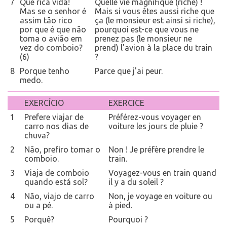
7
Que rica vida!
Quelle vie magnifique (riche) !
Mas se o senhor é
Mais si vous êtes aussi riche que
assim tão rico
ça (le monsieur est ainsi si riche),
por que é que não
pourquoi est-ce que vous ne
toma o avião em
prenez pas (le monsieur ne
vez do comboio?
prend) l'avion à la place du train
(6)
?
8
Porque tenho
Parce que j'ai peur.
medo.
EXERCÍCIO
EXERCICE
1
Prefere viajar de
Préférez-vous voyager en
carro nos dias de
voiture les jours de pluie ?
chuva?
2
Não, prefiro tomar o
Non ! Je préfère prendre le
comboio.
train.
3
Viaja de comboio
Voyagez-vous en train quand
quando está sol?
il y a du soleil ?
4
Não, viajo de carro
Non, je voyage en voiture ou
ou a pé.
à pied.
5
Porquê?
Pourquoi ?