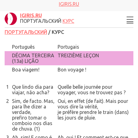
IGIRIS.RU
IGIRIS.RU
ПОРТУГАЛЬСКИЙ
КУРС
ПОРТУГАЛЬСКИЙ
/ КУРС
Português
Portugais
DÉCIMA TERCEIRA
TREIZIÈME LEÇON
(13a) LIÇÃO
Boa viagem!
Bon voyage !
1
Que lindo dia para
Quelle belle journée pour
viajar, não acha?
voyager, vous ne trouvez pas ?
2
Sim, de facto. Mas,
Oui, en effet (de fait). Mais pour
para lhe dizer a
vous dire la vérité,
verdade,
je préfère prendre le train (dans)
prefiro tomar o
les jours de pluie.
comboio nos dias
de chuva. (1)
3
Ah, sim! E como é
Ah, oui ! Et comment est-ce que