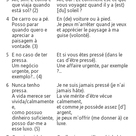
que viaja quando
vous voyagez quand il y a (est)
está sol? (2)
[du] soleil ?
4
De carro ou a pé.
En (de) voiture ou à pied.
Posso parar
Je peux m'arrêter quand je veux
quando quero e
et apprécier le paysage à ma
apreciar a
guise (volonté).
paisagem à
vontade. (3)
5
E no caso de ter
Et si vous êtes pressé (dans le
pressa.
cas d'être pressé).
Um negócio
Une affaire urgente, par exemple
urgente, por
?...
exemplo?... (4)
6
Nunca tenho
Je ne suis jamais pressé (je n'ai
pressa.
jamais hâte).
A vida merece ser
La vie mérite d'être vécue
vivida/calmamente
calmement,
e,
et comme je possède assez [d']
como possuo
argent,
dinheiro suficiente,
je peux m'offrir (me donner à) ce
posso dar-me a
luxe.
esse luxo. (5)