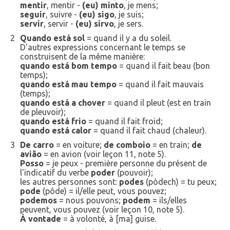
mentir
, mentir -
(eu) minto
, je mens;
seguir
, suivre -
(eu) sigo
, je suis;
servir
, servir -
(eu) sirvo
, je sers.
2
Quando está sol
= quand il y a du soleil.
D'autres expressions concernant le temps se
construisent de la même manière:
quando está bom tempo
= quand il fait beau (bon
temps);
quando está mau tempo
= quand il fait mauvais
(temps);
quando está a chover
= quand il pleut (est en train
de pleuvoir);
quando está frio
= quand il fait froid;
quando está calor
= quand il fait chaud (chaleur).
3
De carro
= en voiture;
de comboio
= en train;
de
avião
= en avion (voir leçon 11, note 5).
Posso
= je peux - première personne du présent de
l'indicatif du verbe
poder
(pouvoir);
les autres personnes sont:
podes
(pòdech) = tu peux;
pode
(pôde) = il/elle peut, vous pouvez;
podemos
= nous pouvons;
podem
= ils/elles
peuvent, vous pouvez (voir leçon 10, note 5).
À vontade
= à volonté, à [ma] guise.