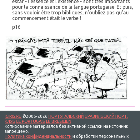
estar - l'essence et l'existence - sont très importants
pour la connaissance de la langue portugaise. Et puis,
sans vouloir être trop bibliques, n'oubliez pas qu'au
commencement était le verbe !
p16
IGIRIS.RU
©2005-2026
ПОРТУГАЛЬСКИЙ
БРАЗИЛЬСКИЙ ПОРТ.
КЛУБ
LE PORTUGAIS
LE BRÉSILIEN
Копирование материалов без активной ссылки на источник
запрещено.
Политика конфиденциальности
и обработки персональных