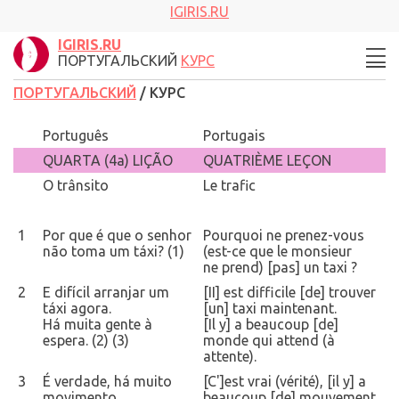
IGIRIS.RU
IGIRIS.RU
ПОРТУГАЛЬСКИЙ
КУРС
ПОРТУГАЛЬСКИЙ
/ КУРС
Português
Portugais
QUARTA (4a) LIÇÃO
QUATRIÈME LEÇON
O trânsito
Le trafic
1
Por que é que o senhor
Pourquoi ne prenez-vous
não toma um táxi? (1)
(est-ce que le monsieur
ne prend) [pas] un taxi ?
2
E difícil arranjar um
[II] est difficile [de] trouver
táxi agora.
[un] taxi maintenant.
Há muita gente à
[Il y] a beaucoup [de]
espera. (2) (3)
monde qui attend (à
attente).
3
É verdade, há muito
[C']est vrai (vérité), [il y] a
movimento.
beaucoup [de] mouvement.