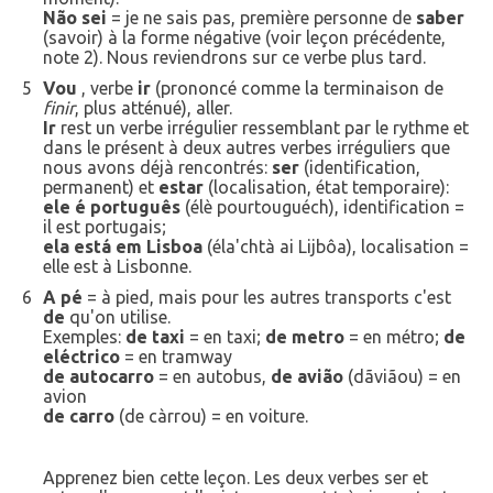
Não sei
= je ne sais pas, première personne de
saber
(savoir) à la forme négative (voir leçon précédente,
note 2). Nous reviendrons sur ce verbe plus tard.
5
Vou
, verbe
ir
(prononcé comme la terminaison de
finir
, plus atténué), aller.
Ir
rest un verbe irrégulier ressemblant par le rythme et
dans le présent à deux autres verbes irréguliers que
nous avons déjà rencontrés:
ser
(identification,
permanent) et
estar
(localisation, état temporaire):
ele é português
(élè pourtouguéch), identification =
il est portugais;
ela está em Lisboa
(éla'chtà ai Lijbôa), localisation =
elle est à Lisbonne.
6
A pé
= à pied, mais pour les autres transports c'est
de
qu'on utilise.
Exemples:
de taxi
= en taxi;
de metro
= en métro;
de
eléctrico
= en tramway
de autocarro
= en autobus,
de avião
(dãviãou) = en
avion
de carro
(de càrrou) = en voiture.
Apprenez bien cette leçon. Les deux verbes ser et