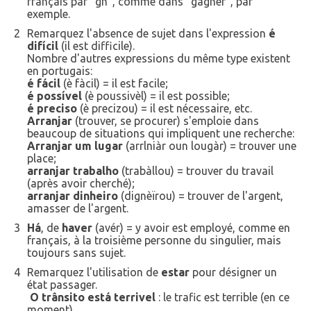
français par "gn", comme dans "gagner", par
exemple.
2
Remarquez l'absence de sujet dans l'expression
é
difícil
(il est difficile).
Nombre d'autres expressions du même type existent
en portugais:
é fácil
(è fàcil) = il est facile;
é possível
(è poussivèl) = il est possible;
é preciso
(è precizou) = il est nécessaire, etc.
Arranjar
(trouver, se procurer) s'emploie dans
beaucoup de situations qui impliquent une recherche:
Arranjar um lugar
(arrlniàr oun lougàr) = trouver une
place;
arranjar trabalho
(trabàllou) = trouver du travail
(après avoir cherché);
arranjar dinheiro
(dignèïrou) = trouver de l'argent,
amasser de l'argent.
3
Há
, de
haver
(avér) = y avoir est employé, comme en
français, à la troisième personne du singulier, mais
toujours sans sujet.
4
Remarquez l'utilisation de
estar
pour désigner un
état passager.
O trânsito está terrivel
: le trafic est terrible (en ce
moment).