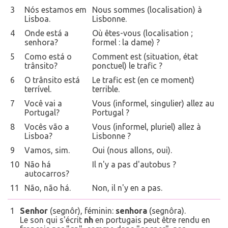
3
Nós estamos em
Nous sommes (localisation) à
Lisboa.
Lisbonne.
4
Onde está a
Où êtes-vous (localisation ;
senhora?
formel : la dame) ?
5
Como está o
Comment est (situation, état
trânsito?
ponctuel) le trafic ?
6
O trânsito está
Le trafic est (en ce moment)
terrível.
terrible.
7
Você vai a
Vous (informel, singulier) allez au
Portugal?
Portugal ?
8
Vocês vão a
Vous (informel, pluriel) allez à
Lisboa?
Lisbonne ?
9
Vamos, sim.
Oui (nous allons, oui).
10
Não há
Il n'y a pas d'autobus ?
autocarros?
11
Não, não há.
Non, il n'y en a pas.
1
Senhor
(segnôr), féminin:
senhora
(segnôra).
Le son qui s'écrit
nh
en portugais peut être rendu en