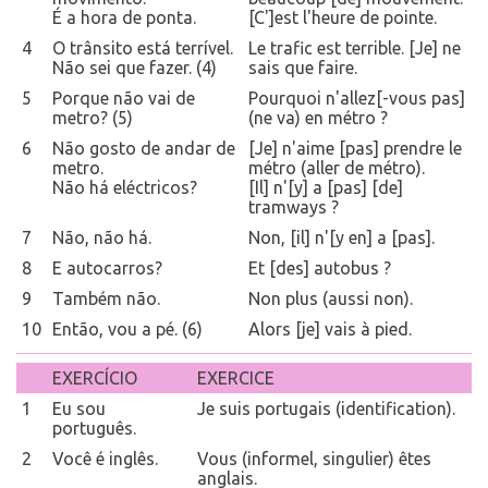
É a hora de ponta.
[C']est l'heure de pointe.
4
O trânsito está terrível.
Le trafic est terrible. [Je] ne
Não sei que fazer. (4)
sais que faire.
5
Porque não vai de
Pourquoi n'allez[-vous pas]
metro? (5)
(ne va) en métro ?
6
Não gosto de andar de
[Je] n'aime [pas] prendre le
metro.
métro (aller de métro).
Não há eléctricos?
[Il] n'[y] a [pas] [de]
tramways ?
7
Não, não há.
Non, [il] n'[y en] a [pas].
8
E autocarros?
Et [des] autobus ?
9
Também não.
Non plus (aussi non).
10
Então, vou a pé. (6)
Alors [je] vais à pied.
EXERCÍCIO
EXERCICE
1
Eu sou
Je suis portugais (identification).
português.
2
Você é inglês.
Vous (informel, singulier) êtes
anglais.