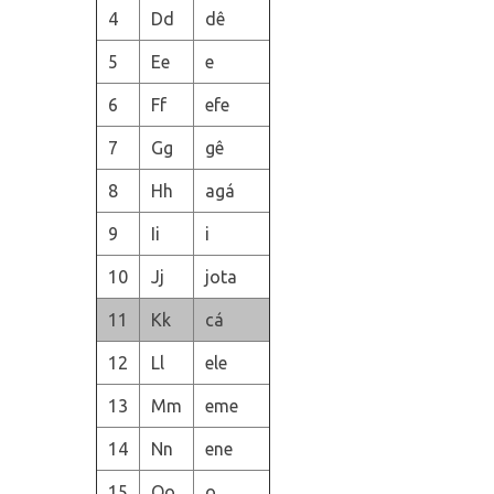
4
Dd
dê
5
Ee
e
6
Ff
efe
7
Gg
gê
8
Hh
agá
9
Ii
i
10
Jj
jota
11
Kk
cá
12
Ll
ele
13
Mm
eme
14
Nn
ene
15
Oo
o