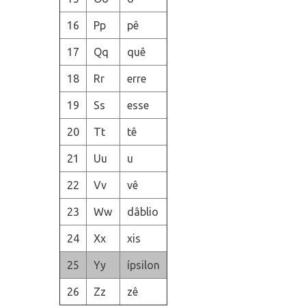
16
Pp
pê
17
Qq
quê
18
Rr
erre
19
Ss
esse
20
Tt
tê
21
Uu
u
22
Vv
vê
23
Ww
dâblio
24
Xx
xis
25
Yy
ípsilon
26
Zz
zê