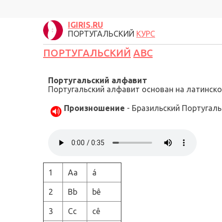
IGIRIS.RU
ПОРТУГАЛЬСКИЙ
КУРС
ПОРТУГАЛЬСКИЙ
ABC
Португальский
алфавит
Португальский
алфавит
основан на латинском
Произношение
- Бразильский Португаль
1
Aa
á
2
Bb
bê
3
Cc
cê