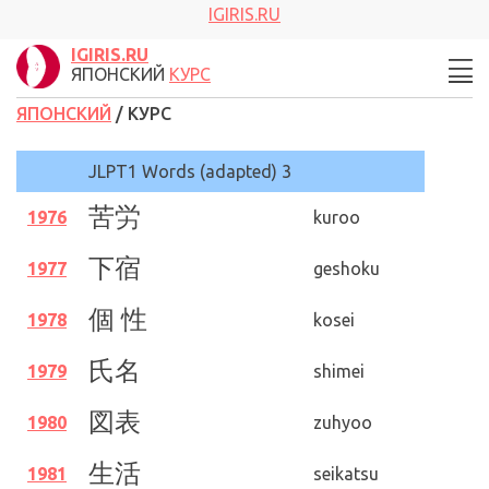
IGIRIS.RU
IGIRIS.RU
ЯПОНСКИЙ
КУРС
ЯПОНСКИЙ
/ КУРС
JLPT1 Words (adapted) 3
苦労
1976
kuroo
下宿
1977
geshoku
個 性
1978
kosei
氏名
1979
shimei
図表
1980
zuhyoo
生活
1981
seikatsu