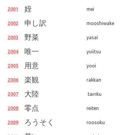
姪
2001
mei
申し訳
2002
mooshiwake
野菜
2003
yasai
唯一
2004
yuiitsu
用意
2005
yooi
楽観
2006
rakkan
大陸
2007
taırıku
零点
2008
reiten
ろうそく
2009
roosoku