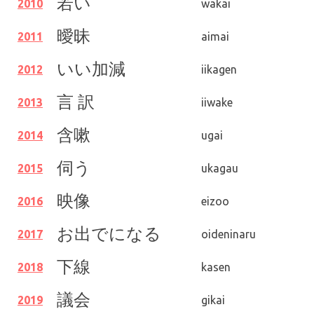
若い
2010
wakai
曖昧
2011
aimai
いい加減
2012
iikagen
言 訳
2013
iiwake
含嗽
2014
ugai
伺う
2015
ukagau
映像
2016
eizoo
お出でになる
2017
oideninaru
下線
2018
kasen
議会
2019
gikai