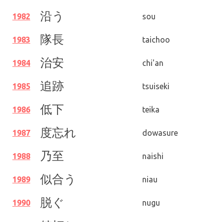
沿う
1982
sou
隊長
1983
taichoo
治安
1984
chi'an
追跡
1985
tsuiseki
低下
1986
teika
度忘れ
1987
dowasure
乃至
1988
naishi
似合う
1989
niau
脱ぐ
1990
nugu