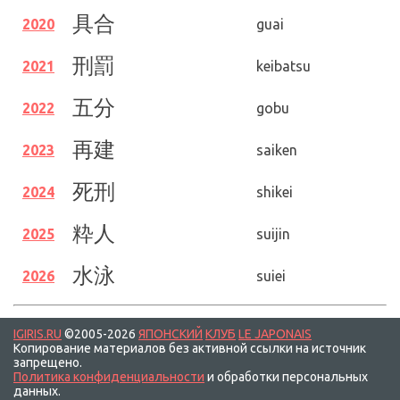
具合
2020
guai
刑罰
2021
keibatsu
五分
2022
gobu
再建
2023
saiken
死刑
2024
shikei
粋人
2025
suijin
水泳
2026
suiei
IGIRIS.RU
©2005-2026
ЯПОНСКИЙ
КЛУБ
LE JAPONAIS
Копирование материалов без активной ссылки на источник
запрещено.
Политика конфиденциальности
и обработки персональных
данных.