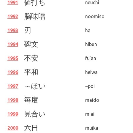
値打ち
1991
neuchi
脳味噌
1992
noomiso
刃
1993
ha
碑文
1994
hibun
不安
1995
fu'an
平和
1996
heiwa
～ぽい
1997
~poi
毎度
1998
maido
見合い
1999
miai
六日
2000
muika