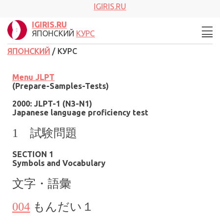
IGIRIS.RU
IGIRIS.RU
ЯПОНСКИЙ
КУРС
ЯПОНСКИЙ
/ КУРС
Menu
JLPT
(Prepare-Samples-Tests)
2000: JLPT-1 (
N3
-N1)
Japanese language proficiency test
1 試験問題
SECTION 1
Symbols and Vocabulary
文字・語彙
004
もんだい１