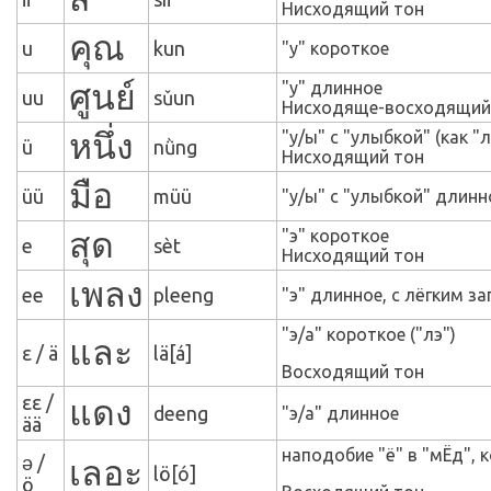
Нисходящий тон
คุณ
u
kun
"у" короткое
ศูนย์
"у" длинное
uu
s
ǔ
un
Нисходяще-восходящий
หนึ่ง
"у/ы" с "улыбкой" (как "
ü
n
ǜ
ng
Нисходящий тон
มือ
üü
m
üü
"у/ы" с "улыбкой" длинн
สุด
"э" короткое
e
sèt
Нисходящий тон
เพลง
ee
pleeng
"э" длинное, с лёгким за
"э/а" короткое ("лэ")
และ
ε
/
ä
lä
[
á
]
Восходящий тон
εε
/
แดง
deeng
"э/а" длинное
ää
наподобие "ё" в "мЁд", к
ə /
เลอะ
l
ö
[
ó
]
ö