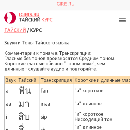
IGIRIS.RU
IGIRIS.RU
ТАЙСКИЙ
КУРС
ТАЙСКИЙ
/ КУРС
Звуки и Тоны Тайского языка
Комментарии к тонам в Транскрипции
:
Гласные без тонов произносятся Средним тоном.
Короткие гласные обычно "тоном ниже", чем
длинные - слушайте аудио и повторяйте.
Звук
Тайский
Транскрипция
Короткие и длинные гла
ฟัน
a
fan
"а" короткое
มา
aa
maa
"а" длинное
สิบ
"и" короткое
i
sìp
Нисходящий тон
สี่
"и" длинное
ii
sìi