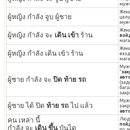
мужч
Жен
ผู้หญิง กำลัง จูบ ผู้ชาย
целу
мужч
Жен
ผู้หญิง กำลัง จะ
เดิน เข้า
ร้าน
вой
мага
Жен
ผู้หญิง กำลัง เดิน เข้า ร้าน
вход
мага
Муж
"
зак
авт
ผู้ชาย กำลัง จะ
ปิด ท้าย รถ
(зад
бага
закр
Муж
ผู้ชาย ได้ ปิด
ท้าย รถ
ไป แล้ว
закр
авт
คน เหล่า นี้
Люд
пой
กำลัง จะ
เดิน ขึ้น
บันได
по л