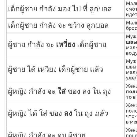
Мал
เด็กผู้ชาย กำลัง มอง ไป ที่ ลูกบอล
смот
идёт
Мал
เด็กผู้ชาย กำลัง จะ ขว้าง ลูกบอล
брос
Муж
швы
ผู้ชาย กำลัง จะ
เหวี่ยง
เด็กผู้ชาย
маль
воду
Муж
швы
ผู้ชาย ได้ เหวี่ยง เด็กผู้ชาย แล้ว
маль
уже/
Жен
ผู้หญิง กำลัง จะ
ใส่
ของ ลง ใน ถุง
пол
то в
Жен
пол
ผู้หญิง ได้ ใส่ ของ
ลง
ใน ถุง
แล้ว
что-
в ме
Жен
ผู้หญิง กำลัง จะ จูบ ผู้ชาย
поце