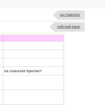
НА ГЛАВНУЮ
ТАЙСКИЙ ЯЗЫК
на скакалке прыгают