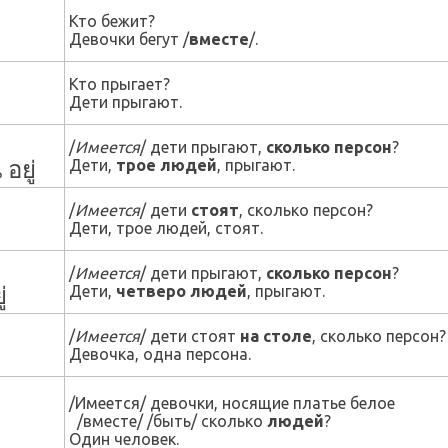
Кто бежит?
Девочки бегут /
вместе
/.
Кто прыгает?
Дети прыгают.
/
Имеется
/ дети прыгают,
сколько персон
?
อยู่
Дети,
трое людей
, прыгают.
/
Имеется
/ дети
стоят
, сколько персон?
Дети, трое людей, стоят.
/
Имеется
/ дети прыгают,
сколько персон
?
่
Дети,
четверо людей
, прыгают.
/
Имеется
/ дети стоят
на столе
, сколько персон?
Девочка, одна персона.
/Имеется/ девочки, носящие платье белое
/вместе/ /быть/ сколько
людей
?
Один человек.