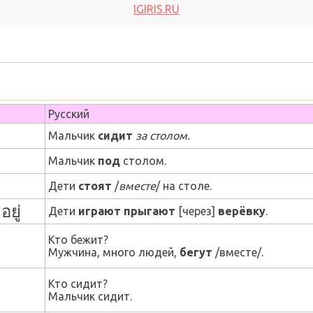
IGIRIS.RU
Русский
Мальчик
сидит
за столом.
Мальчик
под
столом.
Дети
стоят
/
вместе
/ на столе.
อยู่
Дети
играют прыгают
[
через
]
верёвку
.
Кто бежит?
Мужчина, много людей,
бегут
/вместе/.
Кто сидит?
Мальчик сидит.