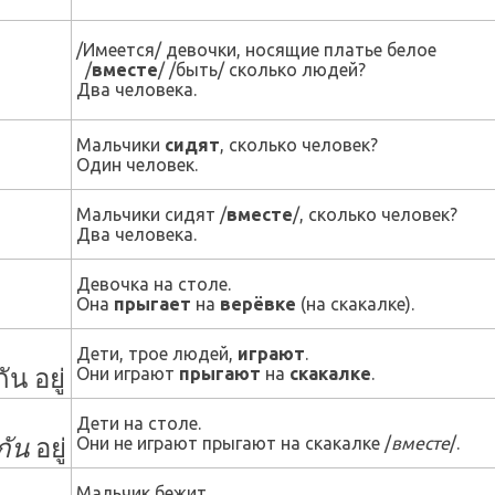
/Имеется/ девочки, носящие платье белое
/
вместе
/ /быть/ сколько людей?
Два человека.
Мальчики
сидят
, сколько человек?
Один человек.
Мальчики сидят /
вместе
/, сколько человек?
Два человека.
Девочка на столе.
Она
прыгает
на
верёвке
(на скакалке).
Дети, трое людей,
играют
.
กัน อยู่
Они играют
прыгают
на
скакалке
.
Дети на столе.
กัน
อยู่
Они не играют прыгают на скакалке /
вместе
/.
Мальчик бежит.