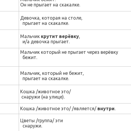
Он не прыгает на скакалке.
Девочка, которая на столе,
прыгает на скакалке.
Мальчик
крутит верёвку
,
и/а девочка прыгает.
Мальчик который не прыгает через верёвку
бежит.
Мальчик, который не бежит,
прыгает на скакалке.
Кошка /животное это/
снаружи (на улице).
Кошка /животное это/ /является/
внутри
.
Цветы /группа/ эти
снаружи.