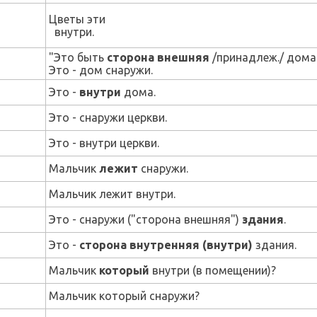
Цветы эти
внутри.
"Это быть
сторона внешняя
/принадлеж./ дома
Это - дом снаружи.
Это -
внутри
дома.
Это - снаружи церкви.
Это - внутри церкви.
Мальчик
лежит
снаружи.
Мальчик лежит внутри.
Это - снаружи ("сторона внешняя")
здания
.
Это -
сторона внутренняя (внутри)
здания.
Мальчик
который
внутри (в помещении)?
Мальчик который снаружи?