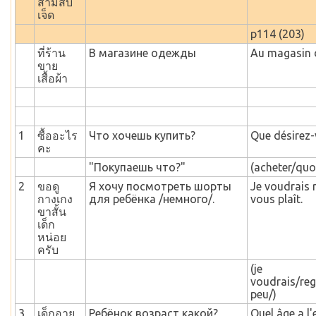
สามสิบ
เจ็ด
p114 (203)
ที่ร้าน
В магазине одежды
Au magasin 
ขาย
เสื้อผ้า
1
ซื้ออะไร
Что хочешь купить?
Que désirez-
คะ
"Покупаешь что?"
(acheter/quo
2
ขอดู
Я хочу посмотреть шорты
Je voudrais r
กางเกง
для ребёнка /немного/.
vous plaît.
ขาสั้น
เด็ก
หน่อย
ครับ
(je
voudrais/re
peu/)
3
เด็กอายุ
Ребёнок возраст какой?
Quel âge a l'