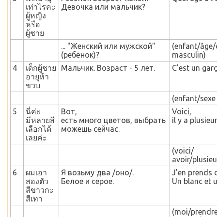
เท่าไรคะ
Девочка или мальчик?
ผู้หญิง
หรือ
ผู้ชาย
... "Женский или мужской"
(enfant/âge
(ребёнок)?
masculin)
4
เด็กผู้ชาย
Мальчик. Возраст - 5 лет.
C'est un garç
อายุห้า
ขวบ
(enfant/sexe
5
นี่ค่ะ
Вот,
Voici,
มีหลายสี
есть много цветов, выбрать
il y a plusie
เลือกได้
можешь сейчас.
เลยค่ะ
(voici/
avoir/plusie
6
ผมเอา
Я возьму два /оно/.
J'en prends 
สองตัว
Белое и серое.
Un blanc et u
สีขาวกะ
สีเทา
(moi/prendre