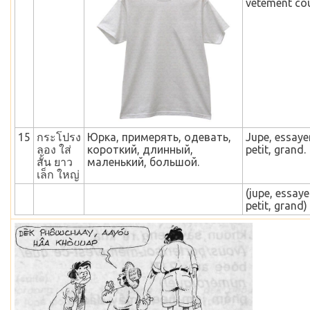
vêtement cou
15
กระโปรง
Юрка, примерять, одевать,
Jupe, essayer
ลอง ใส่
короткий, длинный,
petit, grand.
สั้น ยาว
маленький, большой.
เล็ก ใหญ่
(jupe, essaye
petit, grand)