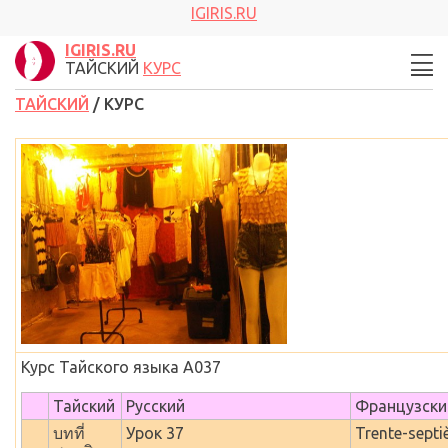
IGIRIS.RU
IGIRIS.RU
ТАЙСКИЙ
КУРС
ТАЙСКИЙ
/ КУРС
Курс Тайского языка
A037
Тайский
Русский
Французски
บทที่
Урок 37
Trente-septi