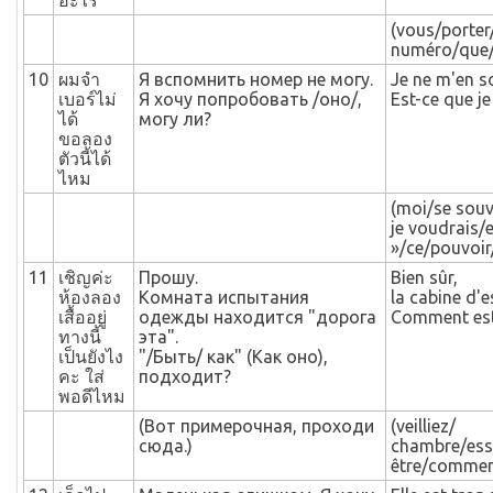
อะไร
(vous/porter
numéro/que/
10
ผมจำ
Я вспомнить номер не могу.
Je ne m'en s
เบอร์ไม่
Я хочу попробовать /оно/,
Est-ce que je
ได้
могу ли?
ขอลอง
ตัวนี้ได้
ไหม
(moi/se sou
je voudrais/e
»/ce/pouvoir
11
เชิญค่ะ
Прошу.
Bien sûr,
ห้องลอง
Комната испытания
la cabine d'e
เสื้ออยู่
одежды находится "дорога
Comment est-
ทางนี้
эта".
เป็นยังไง
"/Быть/ как" (Как оно),
คะ ใส่
подходит?
พอดีไหม
(Вот примерочная, проходи
(veilliez/
сюда.)
chambre/ess
être/comment