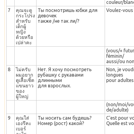
couleur/blan
7
คุณจะดู
Ты посмотришь юбки для
Voulez-vous a
กระโปรง
девочек
สำหรับ
также /не так ли/?
เด็กผู้
หญิง
ด้วยหรือ
เปล่าคะ
(vous/« futu
féminin/
aussi/ou non
8
ไม่ครับ
Нет. Я хочу посмотреть
Non, je voud
ผมอยาก
рубашку с рукавами
longues
ดูเสื้อเชิ้ต
длинными
pour adultes
แขนยาว
для взрослых.
ของ
ผู้ใหญ่
(non/moi/vou
de/adulte)
9
คุณใส่
Ты носить сам будешь?
C'est pour v
เองรึคะ
Номер (рост) какой?
Quelle est vot
เบอร์