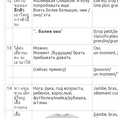
12
เล็กไป
Маленькая слишком. Я хочу
Elle est trop
ขอลอง
попробовать ещё.
Une plus gran
อีกตัว
Взять более большую, чем /
เอาใหญ่
оно/ эта.
กว่าตัวนี้
นะ
"...
более оно
"
(trop petit/
classificateu
prendre/grand
13
ได้ค่ะ
Можно.
Oui,
เดี๋ยวนะ
Момент. /Будущее/ брать
un moment, j
คะ จะ
прибывать давать.
เอามาให้
(сейчас принесу)
(pouvoir/
un moment/" 
14
ขา แขน
Нога, рука, год возраста,
Jambe, bras, 
ขวบ เด็ก
ребёнок, взрослый,
vêtement cou
ผุ้ใหญ่
футболка/майка/рубашка,
เสื้อ
штаны.
กางเกง
เสื้อ
(jambe, bras,