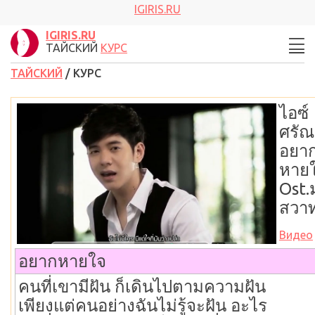
IGIRIS.RU
IGIRIS.RU
ТАЙСКИЙ
КУРС
ТАЙСКИЙ
/ КУРС
ไอซ์
ศรัณย
อยา
หาย
Ost.
สวา
Видео
อยากหายใจ
คนที่เขามีฝัน ก็เดินไปตามความฝัน
เพียงแต่คนอย่างฉันไม่รู้จะฝัน อะไร