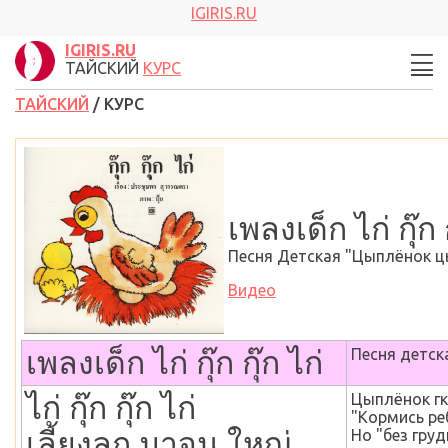
IGIRIS.RU
IGIRIS.RU
ТАЙСКИЙ
КУРС
ТАЙСКИЙ
/ КУРС
เพลงเด็ก ไก่ กุ๊ก ก
Песня Детская "Цыплёнок 
Видео
เพลงเด็ก ไก่ กุ๊ก กุ๊ก ไก่
Песня детск
ไก่ กุ๊ก กุ๊ก ไก่
Цыплёнок гк
"Кормись ре
เลี้ยงลูก
มาจน
ใหญ่
Но "без груд