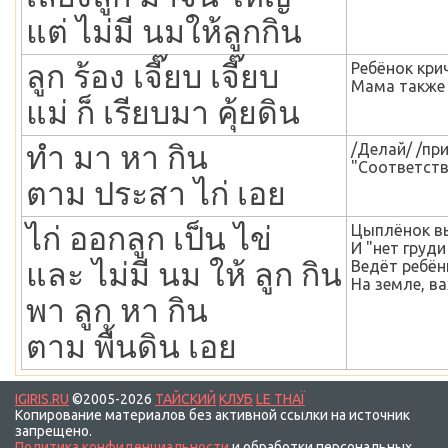
แต่
ไม่มี
นมให้ลูกกิน
ลูก
ร้อง
เจี๊ยบ เจี๊ยบ
Ребёнок кри
Мама также 
แม่
ก็ เรียบมา
คุ้ยดิน
ทำ
มา
หา
กิน
/Делай/ /пр
"Соответств
ตาม
ประสา
ไก่
เอย
ไก่
ออกลูก
เป็น
ไข่
Цыплёнок вы
И "нет груди
และ
ไม่มี
นม
ให้
ลูก
กิน
Ведёт ребён
На земле, ва
พา
ลูก
หา
กิน
ตาม
พื้นดิน
เอย
IGIRIS.RU
©2005-2026
ТАЙСКИЙ
КЛУБ
LE THAÏ
Копирование материалов без активной ссылки на источник
запрещено.
Политика конфиденциальности
и обработки персональных