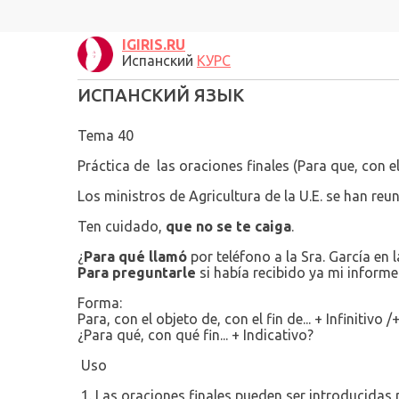
IGIRIS.RU
Испанский
КУРС
ИСПАНСКИЙ ЯЗЫК
Tema 40
Práctica de las oraciones finales (Para que, con el 
Los ministros de Agricultura
d
e la U.E. se han reu
Ten cuidado,
que no se te caiga
.
¿
Para qué llamó
por teléfono a la Sra. García en l
Para preguntarle
si había recibido ya mi informe
Forma:
Para, con el objeto de, con el fin de...
+
Infinitivo /
¿Para qué, con qué fin...
+
Indicativo?
Uso
1. Las oraciones finales pueden ser introducidas