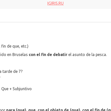
IGIRIS.RU
fin de que, etc.)
nido en Bruselas
con el fin de debatir
el asunto de la pesca.
a tarde de 7?
.
+
Que
+
Subjuntivo
 por
para (que), que, con el objeto de (que), con el fin de (