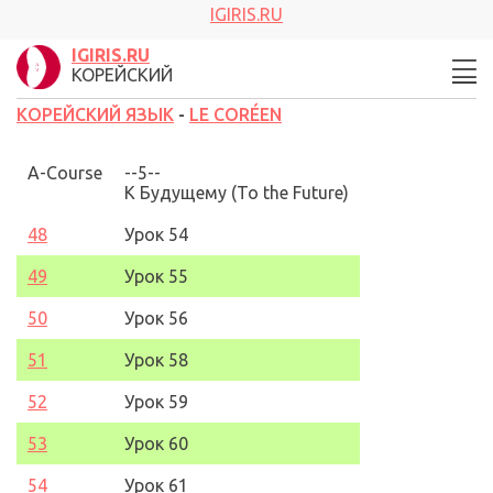
IGIRIS.RU
IGIRIS.RU
КОРЕЙСКИЙ
КОРЕЙСКИЙ ЯЗЫК
-
LE CORÉEN
A-Course
--5--
К Будущему
(To the Future)
48
Урок 5
4
49
Урок 5
5
50
Урок 5
6
51
Урок 58
52
Урок 5
9
5
3
Урок 60
5
4
Урок 61