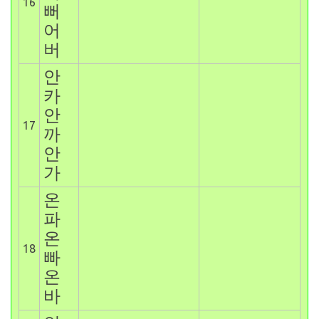
16
뻐
어
버
안
카
안
17
까
안
가
온
파
온
18
빠
온
바