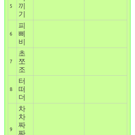
끼
5
기
피
삐
6
비
초
쪼
7
조
터
떠
8
더
차
차
짜
9
짜