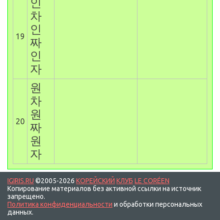
인
차
인
19
짜
인
자
원
차
원
20
짜
원
자
IGIRIS.RU
©2005-2026
КОРЕЙСКИЙ
КЛУБ
LE CORÉEN
Копирование материалов без активной ссылки на источник
запрещено.
Политика конфиденциальности
и обработки персональных
данных.