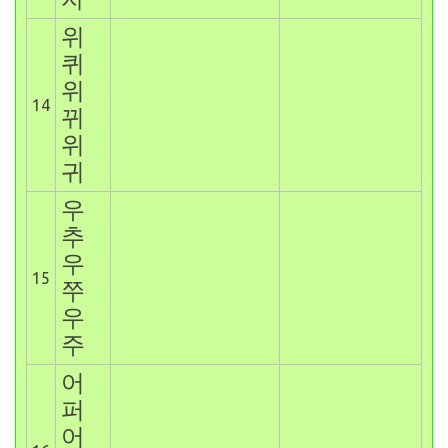
위
퀴
위
14
뀌
위
귀
우
추
우
15
쭈
우
주
어
퍼
어