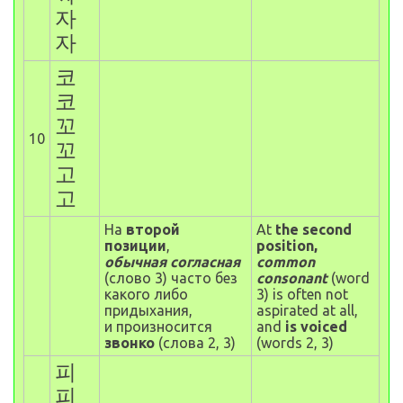
자
자
코
코
꼬
10
꼬
고
고
На
второй
At
the second
позиции
,
position,
обычная согласная
common
(
слово
3)
часто без
consonant
(word
какого либо
3)
is often not
придыхания,
aspirated at all,
и произносится
and
is voiced
звонко
(
слова
2
,
3)
(words
2, 3)
피
피