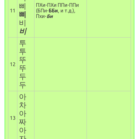
삐
ПХи-ПХи ППи-ППи
11
(БПи-
ББи
, и т.д.),
삐
Пхи-
Би
비
비
투
투
뚜
12
뚜
두
두
아
차
아
13
짜
아
자