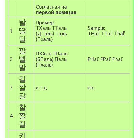
Согласная на
первой позиции
탈
Пример
:
ТХаль ТТаль
Sample:
딸
1
(ДТаль) Таль
THal' TTal' Thal'
달
(Тхаль)
팔
ПХАль ППаль
빨
2
(БПаль) Паль
PHal' PPal' Phal'
(Пхаль)
발
칼
깔
3
и т.д.
etc.
갈
찰
짤
4
잘
키