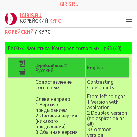
IGIRIS.RU
IGIRIS.RU
КОРЕЙСКИЙ
КУРС
КОРЕЙСКИЙ
/ КУРС
EK03x4:
Фонетика
:
Контраст согласных
| p
63 (43)
한
Корейский язык
77
English
글
Русский
Сопоставление
Contrasting
согласных
Consonants
From left to right
Слева направо
1 Version with
1 Версия с
aspiration
придыханием
2 Doubled version
2 Двойная версия
(no aspiration at
(никакого
all)
придыхания)
3 Common
3 Обычная версия
version