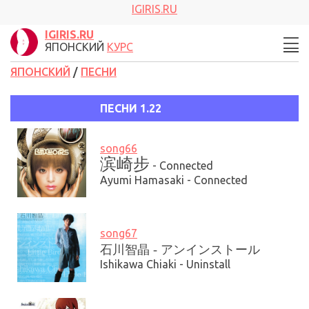
IGIRIS.RU
IGIRIS.RU
ЯПОНСКИЙ
КУРС
ЯПОНСКИЙ
/
ПЕСНИ
ПЕСНИ 1.2
2
song66
滨崎步
- Connected
Ayumi Hamasaki - Connected
song67
石川智晶 - アンインストール
Ishikawa Chiaki
- Uninstall