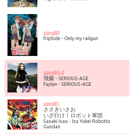
song80
fripSide - Only my railgun
song80-2
飛蘭
- SERIOUS-AGE
Faylan - SERIOUS-AGE
song81
ささきいさお
いざ行け！ロボット軍団
Sasaki Isao -
Iza Yuke
!
Robot
to
Gunda
n