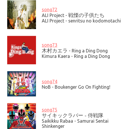
song72
戦慄の子供たち
ALI Project -
ALI Project - senritsu no kodomotachi
song73
木村カエラ
- Ring a Ding Dong
Kimura Kaera - Ring a Ding Dong
song74
NoB -
Boukenger Go On Fighting!
song75
サイキックラバー - 侍戦隊
Saikikku Rabaa - Samurai Sentai
Shinkenger