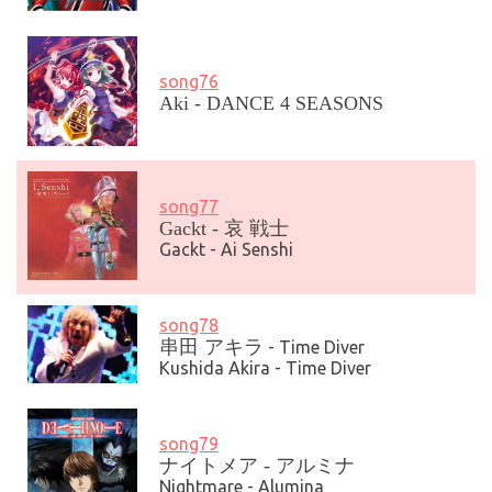
song76
Aki - DANCE 4 SEASONS
song77
Gackt - 哀 戦士
Gackt -
Ai Senshi
song78
串田 アキラ
-
Time Diver
Kushida
Akira
-
Time Diver
song79
ナイトメア - アルミナ
Nightmare
-
Alumina