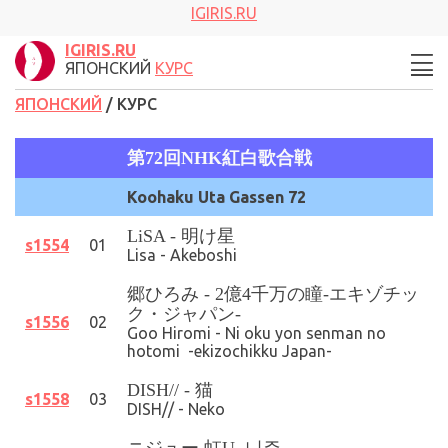
IGIRIS.RU
IGIRIS.RU
ЯПОНСКИЙ
КУРС
ЯПОНСКИЙ
/ КУРС
第72回NHK紅白歌合戦
Koohaku Uta Gassen 72
LiSA - 明け星
s1554
01
Lisa - Akeboshi
郷ひろみ
- 2億4千万の瞳-エキゾチッ
ク・ジャパン-
s1556
02
Goo Hiromi - Ni oku yon senman no
hotomi -ekizochikku Japan-
DISH// - 猫
s1558
03
DISH// - Neko