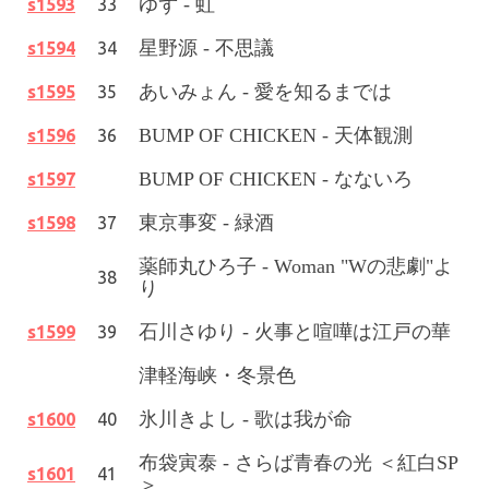
ゆず - 虹
s1593
33
星野源 - 不思議
s1594
34
あいみょん - 愛を知るまでは
s1595
35
BUMP OF CHICKEN - 天体観測
s1596
36
BUMP OF CHICKEN - なないろ
s1597
東京事変 - 緑酒
s1598
37
薬師丸ひろ子 - Woman "Wの悲劇"よ
38
り
石川さゆり - 火事と喧嘩は江戸の華
s1599
39
津軽海峡・冬景色
氷川きよし - 歌は我が命
s1600
40
布袋寅泰 - さらば青春の光 ＜紅白SP
s1601
41
＞