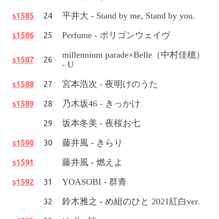
平井大 - Stand by me, Stand by you.
s1585
24
Perfume - ポリゴンウェイヴ
s1586
25
millennium parade×Belle（中村佳穂）
s1587
26
- U
宮本浩次 - 夜明けのうた
s1588
27
乃木坂46 - きっかけ
s1589
28
坂本冬美 - 夜桜お七
29
藤井風 - きらり
s1590
30
藤井風 -
燃えよ
s1591
YOASOBI - 群青
s1592
31
鈴木雅之 - め組のひと 2021紅白ver.
32