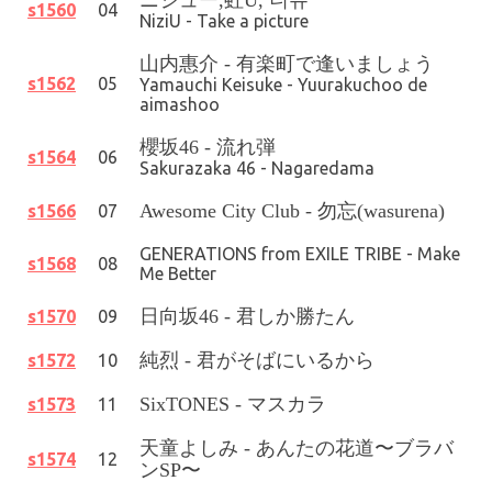
ニジュー,虹U, 니쥬
s1560
04
NiziU - Take a picture
山内惠介
-
有楽町で逢いましょう
s1562
05
Yamauchi Keisuke - Yuurakuchoo de
aimashoo
櫻坂46
- 流れ弾
s1564
06
Sakurazaka 46 - Nagaredama
Awesome City Club - 勿忘(wasurena)
s1566
07
GENERATIONS from EXILE TRIBE - Make
s1568
08
Me Better
日向坂46
-
君しか勝たん
s1570
09
純烈 - 君がそばにいるから
s1572
10
SixTONES - マスカラ
s1573
11
天童よしみ - あんたの花道〜ブラバ
s1574
12
ンSP〜