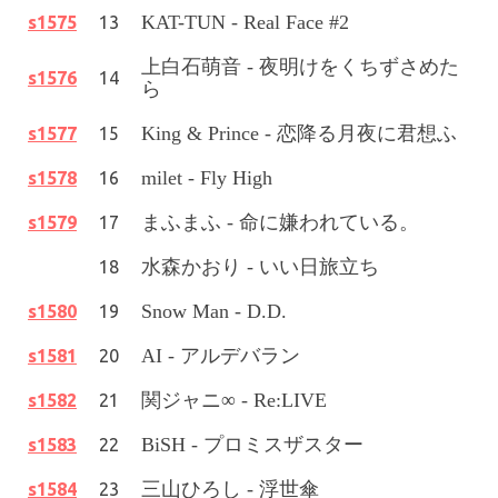
KAT-TUN - Real Face #2
s1575
13
上白石萌音 - 夜明けをくちずさめた
s1576
14
ら
King & Prince - 恋降る月夜に君想ふ
s1577
15
milet - Fly High
s1578
16
まふまふ - 命に嫌われている。
s1579
17
水森かおり - いい日旅立ち
18
Snow Man - D.D.
s1580
19
AI - アルデバラン
s1581
20
関ジャニ∞ - Re:LIVE
s1582
21
BiSH - プロミスザスター
s1583
22
三山ひろし - 浮世傘
s1584
23