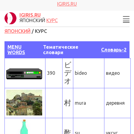
IGIRIS.RU
IGIRIS.RU
ЯПОНСКИЙ
КУРС
ЯПОНСКИЙ
/ КУРС
MENU
Тематические
Словарь-2
WORDS
словари
ビ
デ
390
bideo
видео
オ
村
mura
деревня
酢
su
уксус