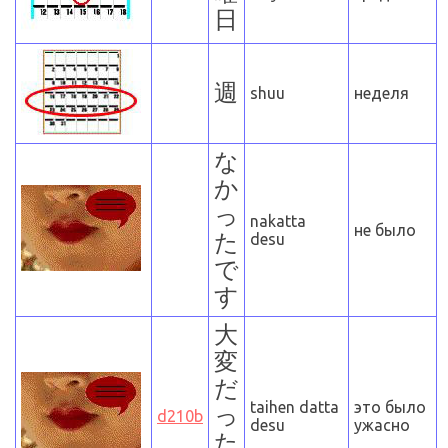
日
週
shuu
неделя
な
か
っ
na
katta
не было
た
desu
で
す
大
変
だ
taihen
datta
это было
っ
d210b
desu
ужасно
た