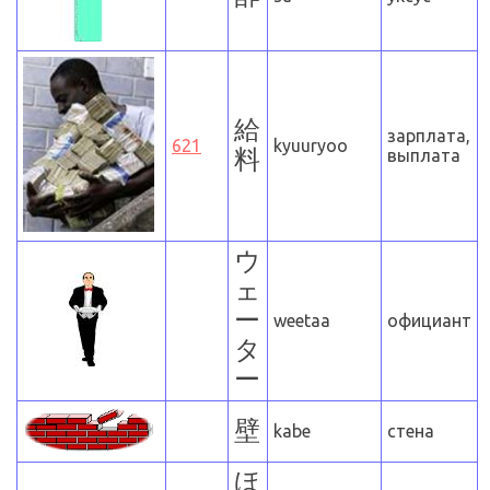
給
зарплата,
621
kyuuryoo
料
выплата
ウ
ェ
ー
weetaa
официант
タ
ー
壁
kabe
стена
ほ