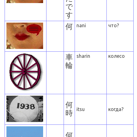
で
す
何
nani
что?
車
sharin
колесо
輪
何
itsu
когда?
時
何