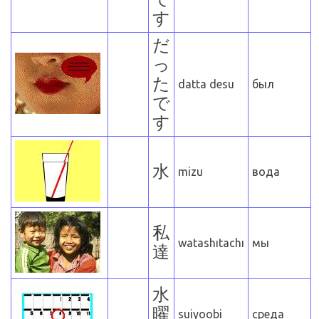
す
だ
っ
た
datta desu
был
で
す
水
mizu
вода
私
watashıtachı
мы
達
水
曜
suiyoobi
среда