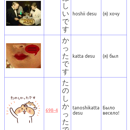
し
い
hoshii desu
(я) хочу
で
す
か
っ
た
katta desu
(я) был
で
す
た
の
し
か
tanoshikatta
Было
698-4
っ
desu
весело!
た
で