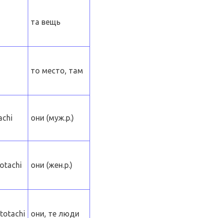
та вещь
то место, там
achi
они (муж.р.)
otachi
они (жен.р.)
totachi
они, те люди