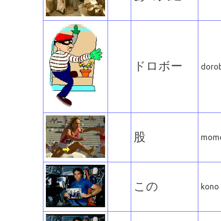
ドロボー
doro
股
mom
この
kono