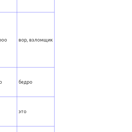
boo
вор, взломщик
o
бедро
это