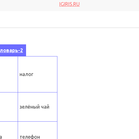
IGIRIS.RU
ловарь-2
налог
зелёный чай
a
телефон