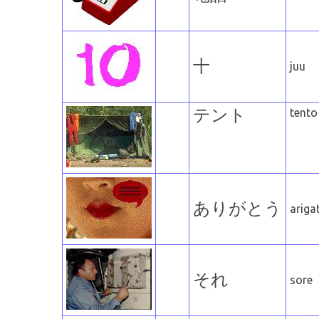
十
juu
テント
tento
ありがとう
ariga
それ
sore