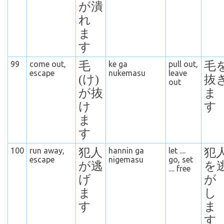
が潰
れ
ま
す
99
come out,
毛
ke ga
pull out,
毛
escape
n
ukemasu
leave
(け)
抜
out
が抜
ま
け
す
ま
す
100
run away,
犯人
hannin ga
let ....
犯
escape
nigemasu
go, set
が逃
を
.... free
げ
が
ま
し
す
ま
す