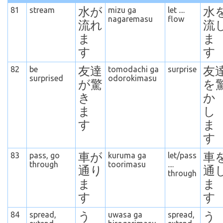
81
stream
水が
mizu ga
let ....
水
nagaremasu
flow
流れ
流
ま
ま
す
す
82
be
友達
tomodachi ga
surprise
友
surprised
odorokimasu
が驚
を
き
か
ま
し
す
ま
す
83
pass, go
車が
kuruma ga
let/pass
車
through
toorimasu
....
通り
通
through
ま
ま
す
す
84
spread,
う
uwasa ga
spread,
う