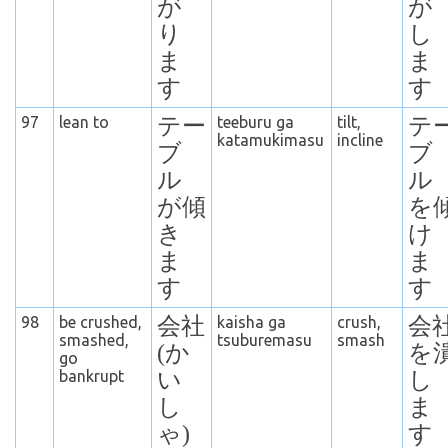
が
が
り
し
ま
ま
す
す
97
lean to
テー
teeburu ga
tilt,
テ
katamukimasu
incline
ブ
ブ
ル
ル
が傾
を
き
け
ま
ま
す
す
98
be crushed,
会社
kaisha ga
crush,
会
smashed,
tsuburemasu
smash
(か
を
go
bankrupt
い
し
し
ま
ゃ)
す