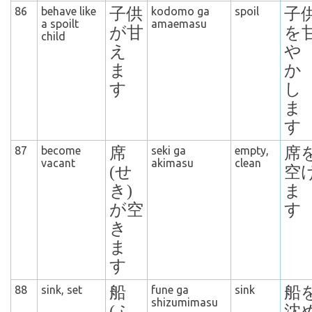
86
behave like
子供
kodomo ga
spoil
子
a spoilt
amaemasu
が甘
を
child
え
や
ま
か
す
し
ま
す
87
become
席
seki ga
empty,
席
vacant
a
kimasu
clean
(せ
空
き)
ま
が空
す
き
ま
す
88
sink, set
船
fune ga
sink
船
shizumimasu
(ふ
沈