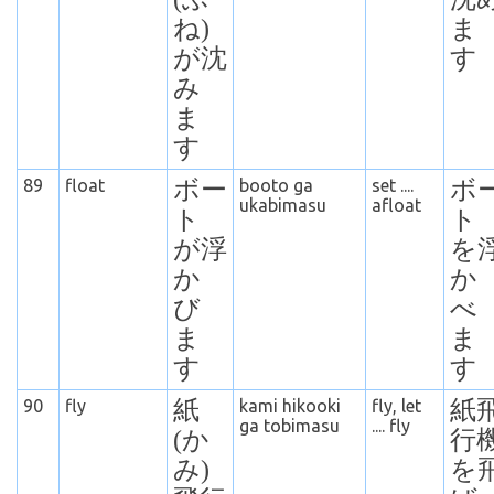
ね)
ま
が沈
す
み
ま
す
89
float
ボー
booto ga
set ....
ボ
ukabimasu
afloat
ト
ト
が浮
を
か
か
び
べ
ま
ま
す
す
90
fly
紙
kami hikooki
fly, let
紙
ga tobimasu
.... fly
(か
行
み)
を