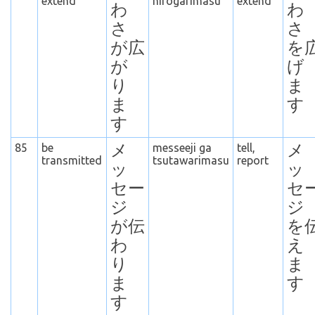
extend
hirogarimasu
extend
わ
わ
さ
さ
が広
を
が
げ
り
ま
ま
す
す
85
be
メ
messeeji ga
tell,
メ
transmitted
tsutawarimasu
report
ッ
ッ
セー
セ
ジ
ジ
が伝
を
わ
え
り
ま
ま
す
す