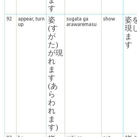
ま
す
92
appear, turn
姿
sugata ga
show
姿
up
arawaremasu
(す
現
が
ま
た)
す
が現
れ
ま
す
(あ
ら
わ
れ
ま
す)