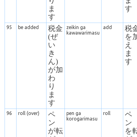
り
ま
ま
す
す
95
be added
税金
zeikin ga
add
税
kawawarimasu
(ぜ
を
い
え
き
ま
ん)
す
が加
わ
り
ま
す
96
roll (over)
ペ
pen ga
roll
ペ
korogarimasu
ン
ン
が転
を