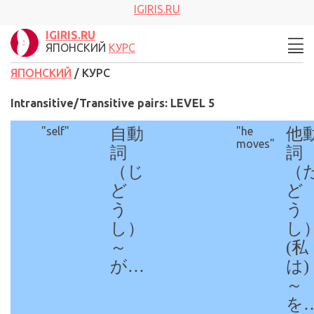
IGIRIS.RU
IGIRIS.RU
ЯПОНСКИЙ
КУРС
ЯПОНСКИЙ
/ КУРС
Intransitive/Transitive pairs: LEVEL 5
"self"
自動
"he
他
moves"
詞
詞
（じ
（
ど
ど
う
う
し）
し
～
(私
が…
は)
～
を