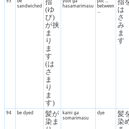
93
be
指
yubi ga
put ....
指
sandwiched
hasamarimasu
between
(ゆ
は
....
び)
さ
が挟
み
ま
ま
り
す
ま
す
(は
さ
ま
り
ま
す)
94
be dyed
髪が
kami ga
dye
髪
somarimasu
染ま
染