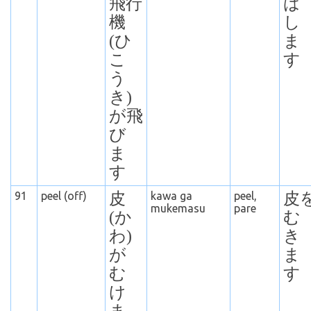
飛行
ば
機
し
(ひ
ま
こ
す
う
き)
が飛
び
ま
す
91
peel (off)
皮
kawa ga
peel,
皮
mukemasu
pare
(か
む
わ)
き
が
ま
む
す
け