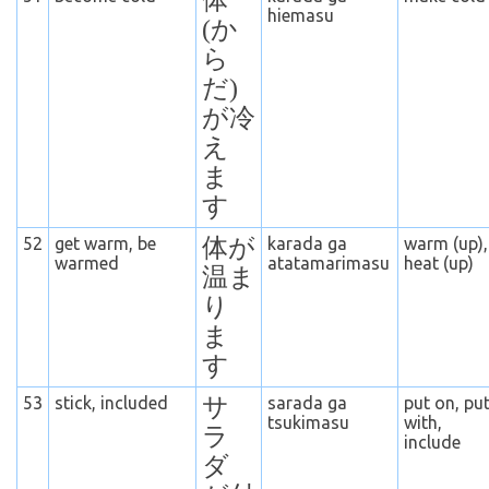
体
hiemasu
(か
ら
だ)
が冷
え
ま
す
52
get warm, be
体が
karada ga
warm (up),
warmed
atatamarimasu
heat (up)
温ま
り
ま
す
53
stick, included
サ
sarada ga
put on, pu
tsukimasu
with,
ラ
include
ダ