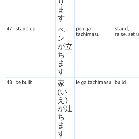
り
ま
す
47
stand up
ペ
pen ga
stand,
tachimasu
raise, set 
ン
が立
ち
ま
す
48
be built
家
ie ga tachimasu
build
(い
え)
が建
ち
ま
す