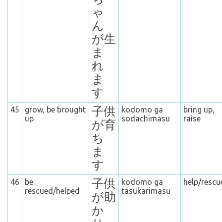
ゃ
ん
が生
ま
れ
ま
す
45
grow, be brought
子供
kodomo ga
bring up,
up
sodachimasu
raise
が育
ち
ま
す
46
be
子供
kodomo ga
help/rescu
rescued/helped
tasukarimasu
が助
か