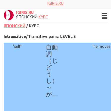
IGIRIS.RU
IGIRIS.RU
ЯПОНСКИЙ
КУРС
ЯПОНСКИЙ
/ КУРС
Intransitive/Transitive pairs: LEVEL 3
"self"
自動
"he moves
詞
（じ
ど
う
し）
～
が…