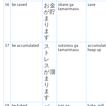
56
be saved
お金
okane ga
save
tamarimasu
が貯
ま
り
ま
す
57
be accumulated
ス
sutoresu ga
accumulat
tamarimasu
heap up
ト
レ
ス
が溜
ま
り
ま
す
58
be baked,
pan ga
bake, grill,