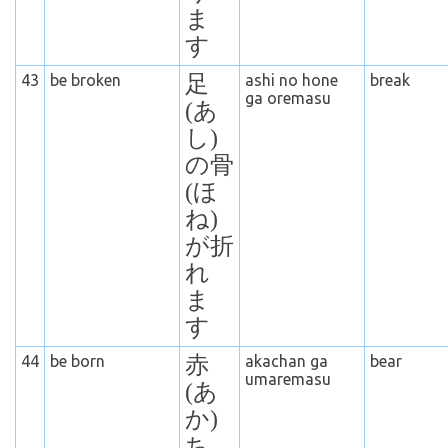
ま
す
43
be broken
足
ashi no hone
break
ga oremasu
(あ
し)
の骨
(ほ
ね)
が折
れ
ま
す
44
be born
赤
akachan ga
bear
umaremasu
(あ
か)
ち