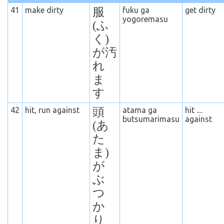
41
make dirty
服
fuku ga
get dirty
yogoremasu
(ふ
く)
が汚
れ
ま
す
42
hit, run against
頭
atama ga
hit ....
butsumarimasu
against
(あ
た
ま)
が
ぶ
つ
か
り