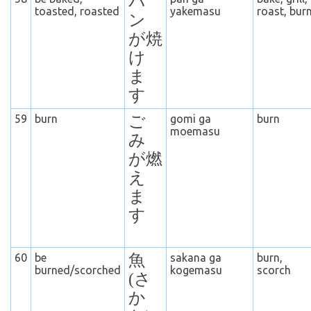
パ
toasted, roasted
yakemasu
roast, bur
ン
が焼
け
ま
す
59
burn
ご
gomi ga
burn
moemasu
み
が燃
え
ま
す
60
be
魚
sakana ga
burn,
burned/scorched
kogemasu
scorch
(さ
か