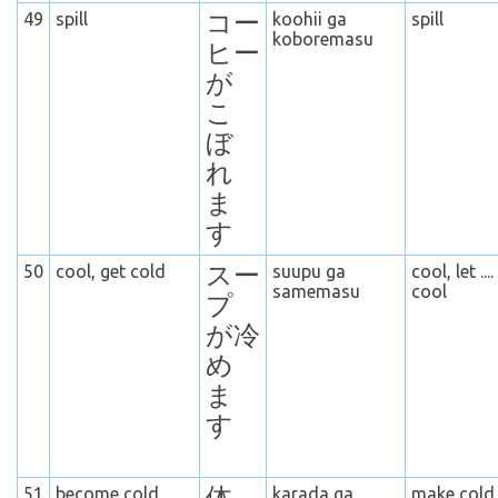
49
spill
コー
koohii ga
spill
koboremasu
ヒー
が
こ
ぼ
れ
ま
す
50
cool, get cold
スー
suupu ga
cool, let ....
samemasu
cool
プ
が冷
め
ま
す
51
become cold
karada ga
make cold