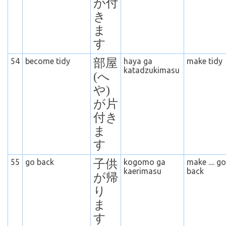
が付
き
ま
す
54
become tidy
部屋
haya ga
make tidy
katadzukimasu
(へ
や)
が片
付き
ま
す
55
go back
子供
kogomo ga
make .... go
kaerimasu
back
が帰
り
ま
す