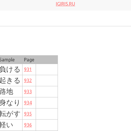
IGIRIS.RU
Sample
Page
負ける
931
起きる
932
路地
933
身なり
934
転がす
935
軽い
936