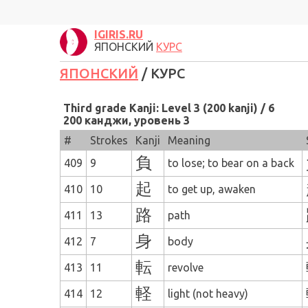
IGIRIS.RU
ЯПОНСКИЙ
КУРС
ЯПОНСКИЙ
/ КУРС
Third grade
Kanji:
Level 3 (200 kanji) / 6
200
канджи, уровень
3
#
Strokes
Kanji
Meaning
負
409
9
to lose; to bear on a back
起
410
10
to get up, awaken
路
411
13
path
身
412
7
body
転
413
11
revolve
軽
414
12
light (not heavy)