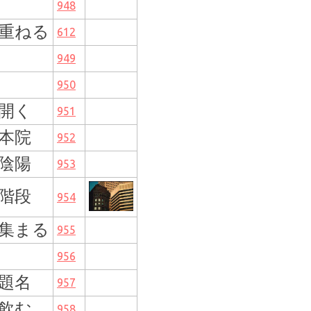
948
重ねる
612
949
950
開く
951
本院
952
陰陽
953
階段
954
集まる
955
956
題名
957
飲む
958