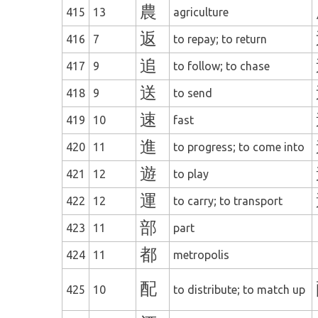
農
415
13
agriculture
返
416
7
to repay; to return
追
417
9
to follow; to chase
送
418
9
to send
速
419
10
fast
進
420
11
to progress; to come into
遊
421
12
to play
運
422
12
to carry; to transport
部
423
11
part
都
424
11
metropolis
配
425
10
to distribute; to match up