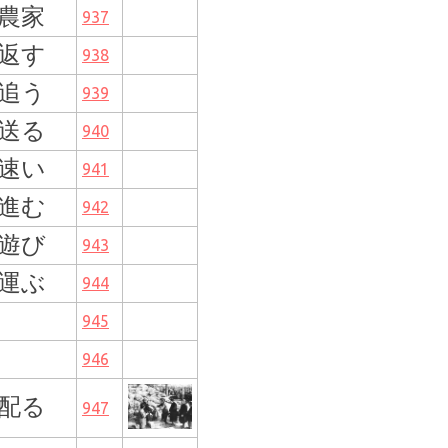
農家
937
返す
938
追う
939
送る
940
速い
941
進む
942
遊び
943
運ぶ
944
945
946
配る
947