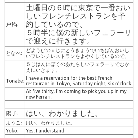
土曜日の６時に東京で一番おい
しいフレンチレストランを予
約しているので、
戸鍋:
５時半に僕の新しいフェラーリ
で迎えに行きます。
どようびの６じにとうきょうでいちばんおいし
となべ:
いフレンチレストランをよやくしているので、
５じはんにぼくのあたらしいフェラーリでむか
えにいきます。
I have a reservation for the best French
Tonabe:
restaurant in Tokyo, Saturday night, six o’clock.
At five thirty, I’m coming to pick you up in my
new Ferrari.
はい、わかりました。
陽子:
ようこ:
はい、わかりました。
Yoko:
Yes, I understand.