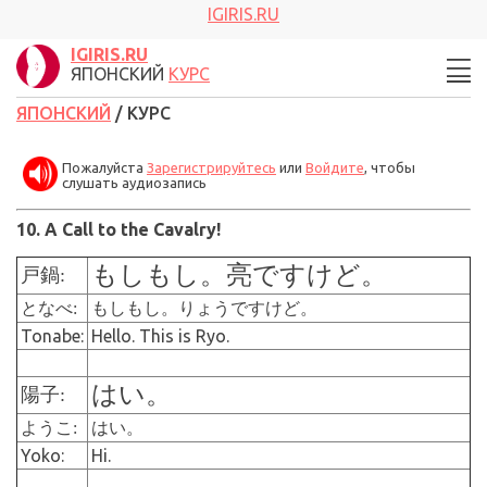
IGIRIS.RU
IGIRIS.RU
ЯПОНСКИЙ
КУРС
ЯПОНСКИЙ
/ КУРС
Пожалуйста
Зарегистрируйтесь
или
Войдите
, чтобы
слушать аудиозапись
10. A Call to the Cavalry!
もしもし。亮ですけど。
戸鍋:
となべ:
もしもし。りょうですけど。
Tonabe:
Hello. This is Ryo.
はい。
陽子:
ようこ:
はい。
Yoko:
Hi.