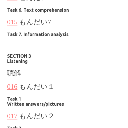
Task 6. Text comprehension
015
もんだい
7
Task 7. Information analysis
SECTION 3
Listening
聴解
016
もんだい１
Task 1
Written answers/pictures
017
もんだい
２