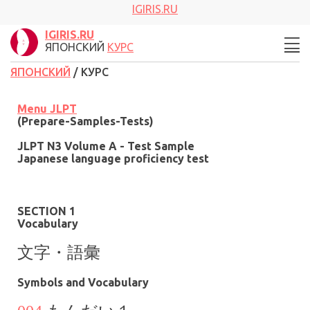
IGIRIS.RU
IGIRIS.RU
ЯПОНСКИЙ
КУРС
ЯПОНСКИЙ
/ КУРС
Menu
JLPT
(Prepare-Samples-Tests)
JLPT N3 Volume A - Test Sample
Japanese language proficiency test
SECTION 1
Vocabulary
文字・語彙
Symbols and Vocabulary