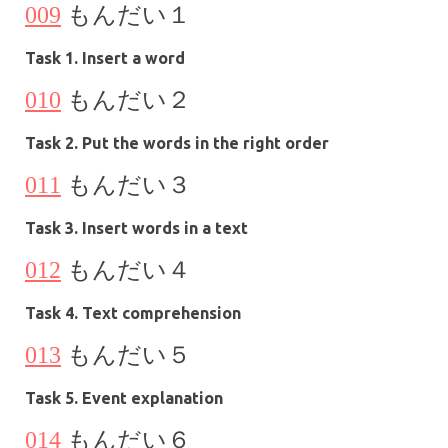
009
もんだい１
Task 1. Insert a word
010
もんだい
２
Task 2. Put the words in the right order
011
もんだい
３
Task 3. Insert words in a text
012
もんだい
４
Task 4. Text comprehension
013
もんだい
５
Task 5. Event explanation
014
もんだい６