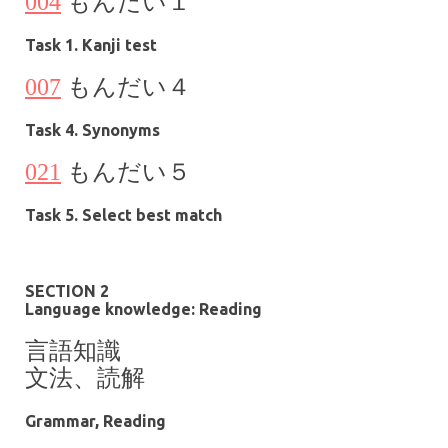
004
もんだい１
Task 1. Kanji test
007
もんだい
４
Task 4. Synonyms
021
もんだい
５
Task 5. Select best match
SECTION 2
Language knowledge: Reading
言語知識
文法、
読解
Grammar, Reading