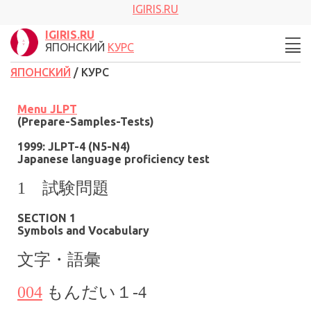
IGIRIS.RU
IGIRIS.RU
ЯПОНСКИЙ
КУРС
ЯПОНСКИЙ
/ КУРС
Menu
JLPT
(Prepare-Samples-Tests)
1999: JLPT-4 (N5-N4)
Japanese language proficiency test
1 試験問題
SECTION 1
Symbols and Vocabulary
文字・語彙
004
もんだい１
-4