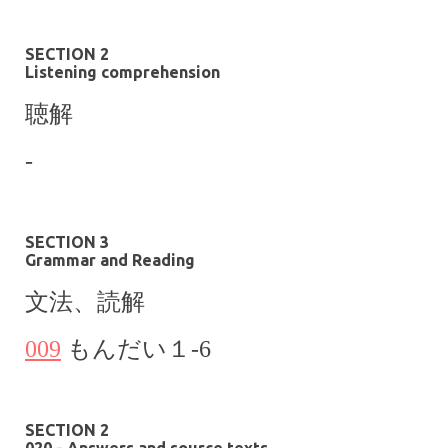
SECTION 2
Listening comprehension
聴解
-
SECTION 3
Grammar and Reading
文法、
読解
009
もんだい１
-6
SECTION 2