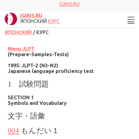
IGIRIS.RU
IGIRIS.RU
ЯПОНСКИЙ
КУРС
ЯПОНСКИЙ
/ КУРС
Menu
JLPT
(Prepare-Samples-Tests)
1995: JLPT-
2
(
N3
-
N2
)
Japanese language proficiency test
1 試験問題
SECTION 1
Symbols and Vocabulary
文字・語彙
004
もんだい１