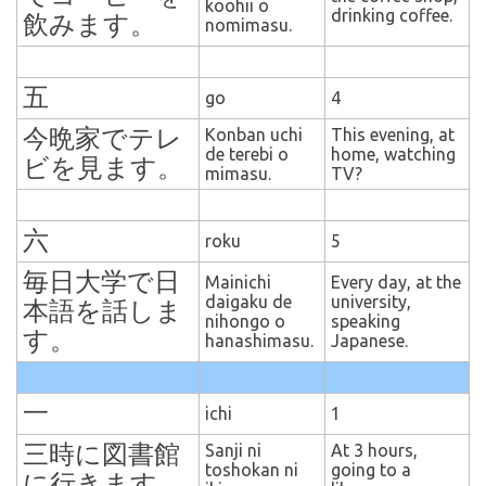
koohii o
drinking coffee.
飲みます。
nomimasu.
五
go
4
今晩家でテレ
Konban uchi
This evening, at
de terebi o
home, watching
ビを見ます。
mimasu.
TV?
六
roku
5
毎日大学で日
Mainichi
Every day, at the
daigaku de
university,
本語を話しま
nihongo o
speaking
す。
hanashimasu.
Japanese.
一
ichi
1
三時に図書館
Sanji ni
At 3 hours,
toshokan ni
going to a
に行きます。