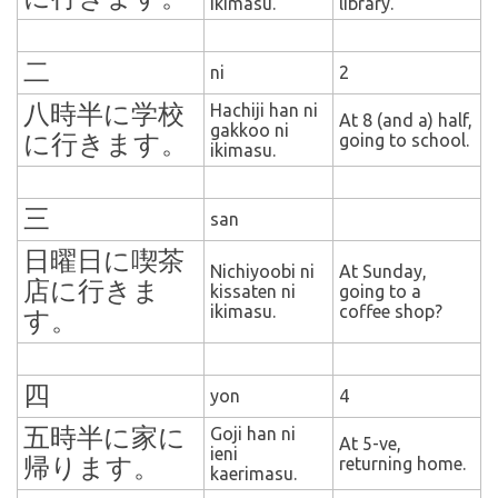
ikimasu.
library.
二
ni
2
八時半に学校
Hachiji han ni
At 8 (and a) half,
gakkoo ni
に行きます。
going to school.
ikimasu.
三
san
日曜日に喫茶
Nichiyoobi ni
A
t
Sunday,
店に行きま
kissaten ni
going to a
ikimasu.
coffee shop?
す。
四
yon
4
五時半に家に
Goji han ni
At 5-ve,
ieni
帰ります。
returning home.
kaerimasu.