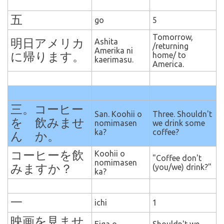
五
go
5
Tomorrow,
明日アメリカ
Ashita
/returning
Amerika ni
に帰ります。
home/ to
kaerimasu.
America.
三。コーヒー
San. Koohii o
Three. Shouldn't
を 飲みませ
nomimasen
we drink some
ka?
coffee?
ん か。
コーヒーを飲
Koohii o
"Coffee don't
nomimasen
みますか？
(you/we) drink?"
ka?
一
ichi
1
映画を見ませ