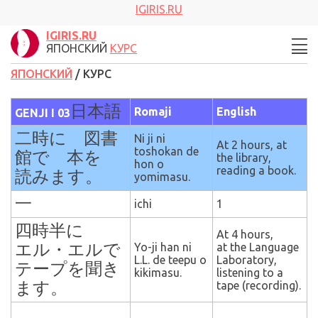
IGIRIS.RU
IGIRIS.RU
ЯПОНСКИЙ
КУРС
ЯПОНСКИЙ
/ КУРС
日本語
Romaji
English
GENJI
I 03
二時に 図書
Ni ji ni
At 2 hours, at
toshokan de
館で 本を
the library,
hon o
reading a book.
読みます。
yomimasu.
一
ichi
1
四時半に
At 4 hours,
エル・エルで
Yo-ji han ni
at the Language
L.L. de teepu o
Laboratory,
テープを聞き
kikimasu.
listening to a
ます。
tape (recording).