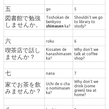
五
go
5
図書館で勉強
Toshokan de
Shouldn't we go
benkyoo
to library to
しませんか。
shimasen
ka?
study?
六
roku
6
喫茶店で話し
Kissaten de
Why don't we
hanashimasen
talk at coffee
ませんか？
ka?
shop?
七
nana
7
Why don't we
家でお茶を飲
Uchi de o cha
drink (some
o nomimasen
みませんか？
green) tea at
ka?
home?