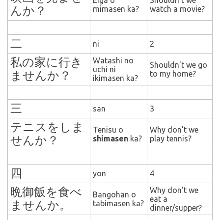
Eiga o
Shouldn't we
んか？
mimasen ka?
watch a movie?
二
ni
2
私の家に行き
Watashi no
Shouldn't we go
uchi ni
ませんか？
to my home?
ikimasen ka?
三
san
3
テニスをしま
Tenisu o
Why don't we
せんか？
shimasen
ka?
play tennis?
四
yon
4
晩御飯を食べ
Why don't we
Bangohan o
eat
a
ませんか。
tabimasen ka?
dinner/supper?