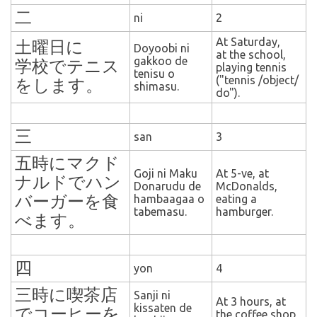
二
ni
2
At Saturday,
土曜日に
Doyoobi ni
at the school,
gakkoo de
学校でテニス
playing tennis
tenisu o
("tennis /object/
をします。
shimasu.
do").
三
san
3
五時にマクド
Goji ni Maku
At 5-ve, at
ナルドでハン
Donarudu de
McDonalds,
バーガーを食
hambaagaa o
eating a
tabemasu.
hamburger.
べます。
四
yon
4
三時に喫茶店
Sanji ni
At 3 hours, at
kissaten de
でコーヒーを
the coffee shop,