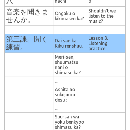
八
hachi
8
音楽を聞きま
Shouldn't we
Ongaku o
listen to the
せんか。
kikimasen ka?
music?
第三課。聞く
Lesson 3.
Dai san ka.
Listening
練習。
Kiku renshuu.
practice.
Meri-san,
shuumatsu
nani o
shimasu ka?
...
Ashita no
sukejuuru
desu :
...
Suu-san wa
yoku benkyoo
shimasu ka?