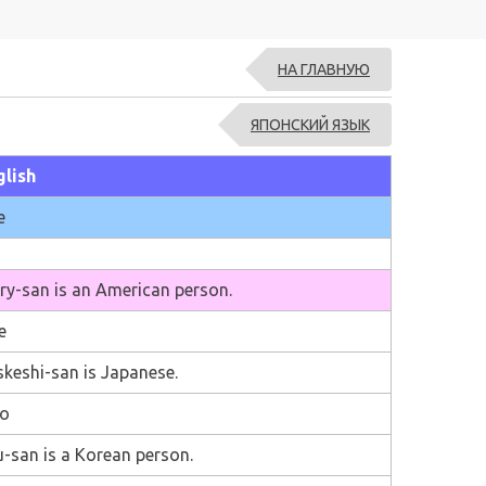
НА ГЛАВНУЮ
ЯПОНСКИЙ ЯЗЫК
glish
e
y-san is an American person.
e
keshi-san is Japanese.
o
-san is a Korean person.