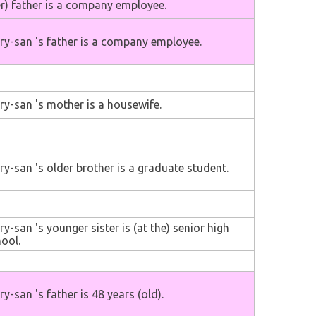
r) father is a company employee.
y-san 's father is a company employee.
y-san 's mother is a housewife.
y-san 's older brother is a graduate student.
y-san 's younger sister is (at the) senior high
ool.
y-san 's father is 48 years (old).