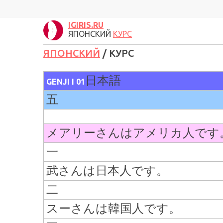
IGIRIS.RU
ЯПОНСКИЙ
КУРС
ЯПОНСКИЙ
/ КУРС
日本語
GENJI
I 01
五
メアリーさんは
アメリカ人です
一
武さんは日本人です。
二
スーさんは韓国人です。