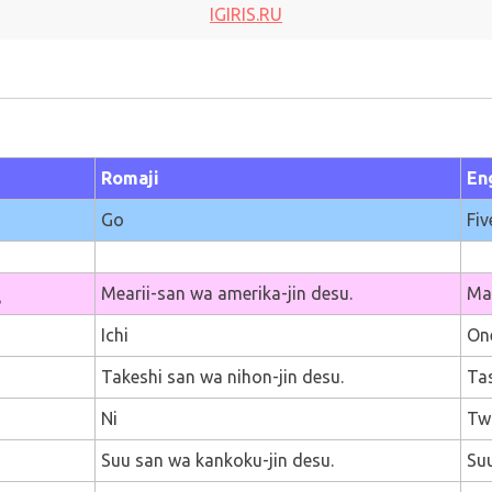
IGIRIS.RU
Romaji
En
Go
Fiv
。
Mearii-san wa amerika-jin desu.
Mar
Ichi
On
Takeshi san wa nihon-jin desu.
Tas
Ni
Tw
Suu san wa kankoku-jin desu.
Suu