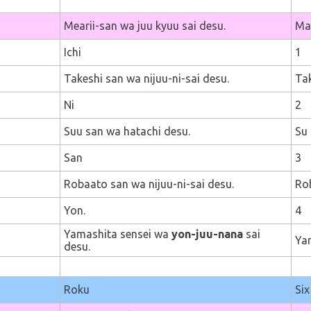
Mearii-san wa juu kyuu sai desu.
Mar
Ichi
1
Takeshi san wa nijuu-ni-sai desu.
Tak
Ni
2
Suu san wa hatachi desu.
Su 
San
3
Robaato san wa nijuu-ni-sai desu.
Rob
Yon.
4
Yamashita sensei wa
yon-juu-nana
sai
Yam
desu.
Roku
Six