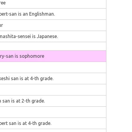
ree
ert-san is an Englishman.
ur
ashita-sensei is Japanese.
ry-san
i
s sophomore
eshi san is at 4-th grade.
 san is at 2-th grade.
ert san is at 4-th grade.