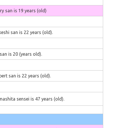
y san is 19 years (old)
eshi san is 22 years (old).
san is 20 (years old).
ert san is 22 years (old).
ashita sensei is 47 years (old).