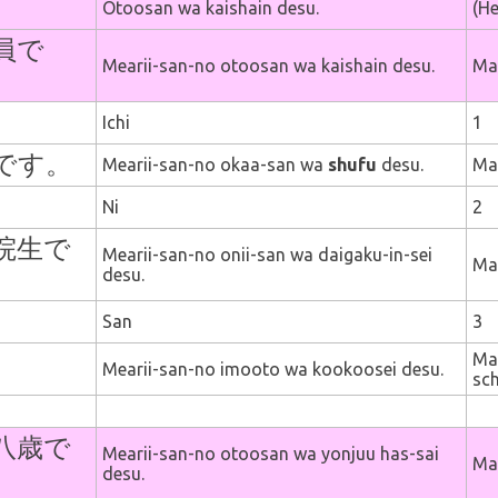
Otoosan wa kaishain desu.
(He
員で
Mearii-san-no otoosan wa kaishain desu.
Mar
Ichi
1
です。
Mearii-san-no okaa-san wa
shufu
desu.
Mar
Ni
2
院生で
Mearii-san-no onii-san wa daigaku-in-sei
Mar
desu.
San
3
Mar
。
Mearii-san-no imooto wa kookoosei desu.
sch
八歳で
Mearii-san-no otoosan wa yonjuu has-sai
Mar
desu.