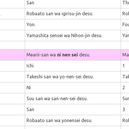
San
Th
。
Robaato san wa igirisu-jin desu.
Rob
Yon.
Fo
Yamashita sensei wa Nihon-jin desu.
Yam
Mearii-san wa
ni nen sei
desu.
Ma
Ichi
1
Takeshi san wa yo-nen-sei desu.
Tak
Ni
2
Suu san wa san-nen-sei desu.
Sun
San
3
Robaato san wa yonensei desu.
Rob