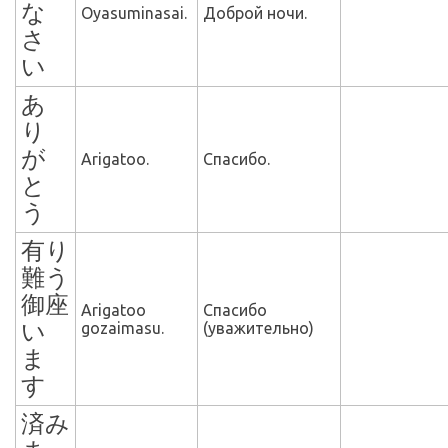
な
Oyasuminasai.
Доброй ночи.
さ
い
あ
り
が
Arigatoo.
Спасибо.
と
う
有り
難う
御座
Arigatoo
Спасибо
い
gozaimasu.
(уважительно)
ま
す
済み