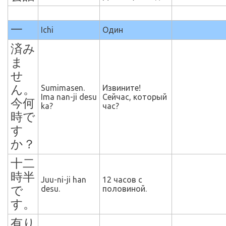
一
Ichi
Один
済み
ま
せ
ん。
Sumimasen.
Извините!
Ima nan-ji desu
Сейчас, который
今何
ka?
час?
時で
す
か？
十二
時半
Juu-ni-ji han
12 часов с
で
desu.
половиной.
す。
有り