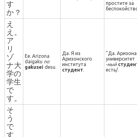
す
простите за
беспокойств
か？
え
え。
ア
リ
Да. Я из
"Да. Аризона
ゾ
Ee. Arizona
Аризонского
университет
daigaku
no
ナ大
института
-ный
студе
gakusei
desu.
студент
.
есть/.
学の
学生
で
す。
そ
う
で
す