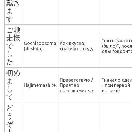
戴き
ま
す
ご馳
走様
"пять банкет
Gochisoosama
Как вкусно,
で
(было)", пос
(deshita).
спасибо за еду.
еды говорит
し
た
初め
ま
Приветствую /
"начало сде
Hajimemashite.
Приятно
- при первой
し
познакомиться.
встрече
て
ど
う
ぞ