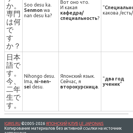
Вот оно что.
か。
Soo desu ka.
И какая
"
Специальн
Senmon
wa
専門
кафедра/
какова /есть/
nan desu ka?
специальность
?
は何
で
す
か？
日本
語で
す。
Nihongo desu.
Японский язык.
"
два год
今、
Ima,
ni-nen-
Сейчас, я
ученик
"
sei
desu.
второкурсница
.
二年
生で
す。
IGIRIS.RU
©2005-2026
ЯПОНСКИЙ
КЛУБ
LE JAPONAIS
Копирование материалов без активной ссылки на источник