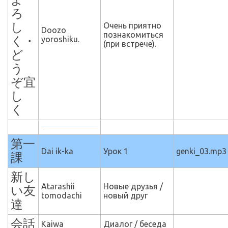
よ
ろ
し
Очень приятно
Doozo
познакомиться
く・
yoroshiku.
(при встрече).
ど
う
ぞ宜
し
く
第一
Dai ik-ka
Урок 1
genki_03.mp3
課
新し
Atarashii
Новые друзья /
い友
tomodachi
новый друг
達
会話
Kaiwa
Диалог / беседа