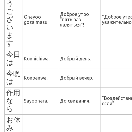
う
ご
Доброе утро
Ohayoo
"Доброе утро
ざ
"пять раз
gozaimasu.
уважительно
являться"!
い
ま
す
今日
Konnichiwa.
Добрый день.
は
今晩
Konbanwa.
Добрый вечер.
は
作用
"Воздействи
な
Sayoonara.
До свидания.
если"
ら
お休
み