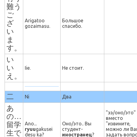
難う
ご
Arigatoo
Большое
ざ
gozaimasu.
спасибо.
い
ま
す。
い
い
Iie.
Не стоит.
え。
二
Ni
Два
あ
"ээ/оно/это" 
の…
вместо
留学
Ano...
Оно/это.. Вы
"извините,
ryuu
gakusei
студент-
можно ли Ва
生で
desu ka?
иностранец
?
задать вопро