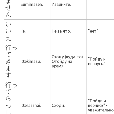
ま
Sumimasen.
Извините.
せ
ん
い
い
Iie.
Не за что.
"нет"
え
行っ
て
Схожу (куда-то)
"Пойду и
き
Ittekimasu.
Отойду на
вернусь."
время.
ま
す
行っ
て
ら
"Пойди и
っ
Itterasshai.
Сходи.
вернись" -
уважительно
し