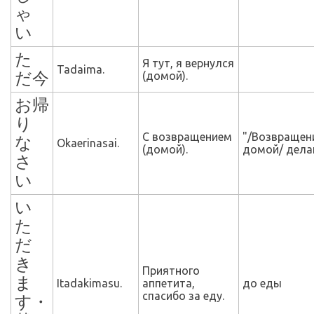
ゃ
い
た
Я тут, я вернулся
Tadaima.
だ今
(домой).
お帰
り
С возвращением
"/Возвращен
な
Okaerinasai.
(домой).
домой/ делай
さ
い
い
た
だ
き
Приятного
ま
Itadakimasu.
аппетита,
до еды
спасибо за еду.
す・