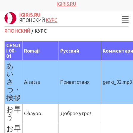
IGIRIS.RU
IGIRIS.RU
ЯПОНСКИЙ
КУРС
ЯПОНСКИЙ
/ КУРС
GENJI
I 00-
Romaji
Русский
Комментар
01
あ
い
さ
Aisatsu
Приветствия
genki_02.mp3
つ・
挨拶
お早
Ohayoo.
Доброе утро!
う
お早