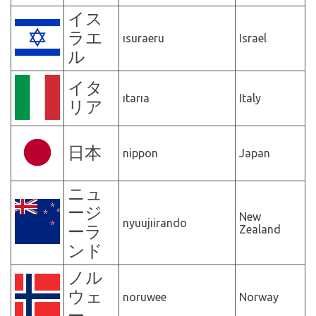
イス
ラエ
ısuraeru
Israel
ル
イタ
ıtarıa
Italy
リア
日本
nippon
Japan
ニュ
ージ
New
nyuujıirando
ーラ
Zealand
ンド
ノル
ウェ
noruwee
Norway