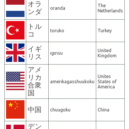
オラ
The
oranda
ンダ
Netherlands
トル
toruko
Turkey
コ
イギ
United
ıgırısu
リス
Kingdom
アメ
リカ
Unites
amerıkagasshuukoku
States of
合衆
America
国
中国
chuugoku
China
デン