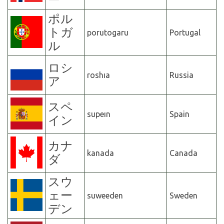
ー
ポル
トガ
porutogaru
Portugal
ル
ロシ
roshıa
Russia
ア
スペ
supeın
Spain
イン
カナ
kanada
Canada
ダ
スウ
ェー
suweeden
Sweden
デン