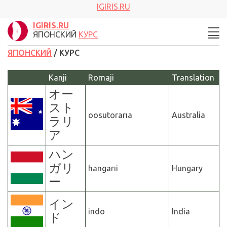
IGIRIS.RU
IGIRIS.RU
ЯПОНСКИЙ
КУРС
ЯПОНСКИЙ
/ КУРС
Kanji
Romaji
Translation
オー
スト
oosutorarıa
Australia
ラリ
ア
ハン
ガリ
hangarıi
Hungary
ー
イン
indo
India
ド