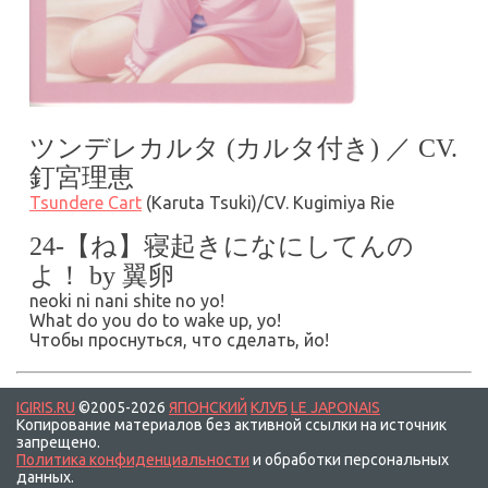
ツンデレカルタ (カルタ付き) ／ CV.
釘宮理恵
Tsundere Cart
(Karuta Tsuki)/CV. Kugimiya Rie
24-【ね】寝起きになにしてんの
よ！ by 翼卵
neoki ni nani shite no yo!
What do you do to wake up, yo!
Чтобы проснуться, что сделать, йо!
IGIRIS.RU
©2005-2026
ЯПОНСКИЙ
КЛУБ
LE JAPONAIS
Копирование материалов без активной ссылки на источник
запрещено.
Политика конфиденциальности
и обработки персональных
данных.