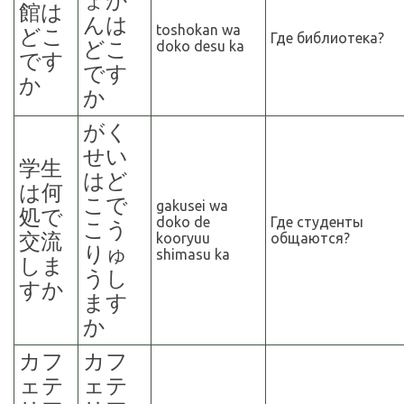
ょか
館は
んは
toshokan wa
どこ
Где библиотека?
どこ
doko desu ka
です
です
か
か
がく
せい
学生
はど
は何
こで
gakusei wa
処で
doko de
Где студенты
こう
交流
kooryuu
общаются?
りゅ
shimasu ka
しま
うし
すか
ます
か
カフ
カフ
ェテ
ェテ