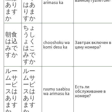
ванной/туалетом?
arimasu ka
あり
はあ
ます
りま
か
すか
ちょ
朝食
うし
は込
ょく
chooshoku wa
Завтрак включен в
みで
はこ
komi desu ka
цену номера?
すか
みで
すか
ルー
ルー
ムサ
ムサ
ービ
ービ
Есть ли
ruumu saabisu
スは
スは
обслуживание в
wa arimasu ka
номере?
あり
あり
ます
ます
か
か