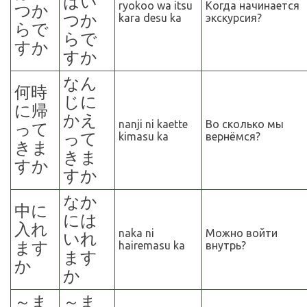
はい
ryokoo wa itsu
Когда начинается
つか
つか
kara desu ka
экскурсия?
らで
らで
すか
すか
なん
何時
じに
に帰
かえ
nanji ni kaette
Во сколько мы
って
って
kimasu ka
вернёмся?
きま
きま
すか
すか
なか
中に
には
入れ
naka ni
Можно войти
いれ
ます
hairemasu ka
внутрь?
ます
か
か
～
ま
～
ま