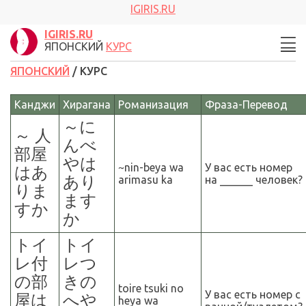
IGIRIS.RU
IGIRIS.RU
ЯПОНСКИЙ
КУРС
ЯПОНСКИЙ
/ КУРС
Канджи
Хирагана
Романизация
Фраза
-
Перевод
～
に
～ 人
んべ
部屋
やは
~nin-beya wa
У вас есть номер
はあ
あり
arimasu ka
на ______ человек?
りま
ます
すか
か
トイ
トイ
レ付
レつ
の部
きの
toire tsuki no
У вас есть номер с
屋は
へや
heya wa