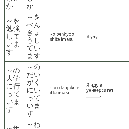
か
か
～
を
～
を
べん
勉強
きょ
~o benkyoo
して
Я учу _________.
うし
shite imasu
いま
てい
す
ます
～
の
～
の
だい
大学
がく
に行
Я иду в
~no daigaku ni
にい
университет
って
itte imasu
______.
って
いま
いま
す
す
～
ね
～
年