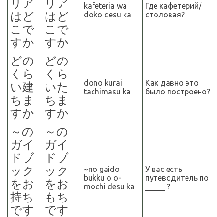
リア
リア
kafeteria wa
Где кафетерий/
はど
はど
doko desu ka
столовая?
こで
こで
すか
すか
どの
どの
くら
くら
dono kurai
Как давно это
い建
いた
tachimasu ka
было построено?
ちま
ちま
すか
すか
～
の
～
の
ガイ
ガイ
ドブ
ドブ
ック
ック
~no gaido
У вас есть
bukku o o-
путеводитель по
をお
をお
mochi desu ka
_____ ?
持ち
もち
です
です