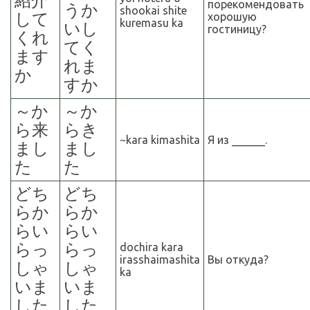
紹介
порекомендовать
うか
shookai shite
して
хорошую
kuremasu ka
いし
гостиницу?
くれ
てく
ます
れま
か
すか
～
か
～
か
ら来
らき
~kara kimashita
Я из ______.
まし
まし
た
た
どち
どち
らか
らか
らい
らい
らっ
らっ
dochira kara
irasshaimashita
Вы откуда?
しゃ
しゃ
ka
いま
いま
した
した