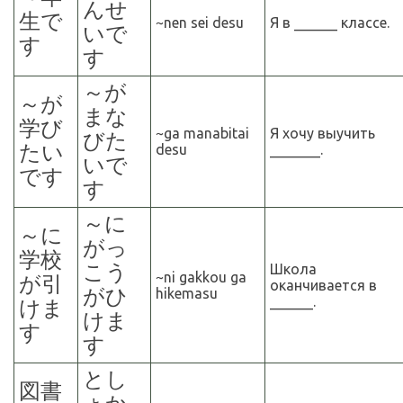
んせ
生で
~nen sei desu
Я в ______ классе.
いで
す
す
～
が
～
が
まな
学び
~ga manabitai
Я хочу выучить
びた
たい
desu
_______.
いで
です
す
～
に
～
に
がっ
学校
こう
Школа
~ni gakkou ga
が引
оканчивается в
がひ
hikemasu
______.
けま
けま
す
す
とし
図書