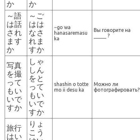
か
か
～
語
～
ご
は話
はは
~go wa
Вы говорите на
され
なさ
hanasaremasu
_____ ?
ka
ます
れま
か
すか
しゃ
写真
しん
を撮
をと
って
shashin o totte
Можно ли
って
もい
mo ii desu ka
фотографировать?
もい
いで
いで
すか
すか
りょ
旅行
こう
はい