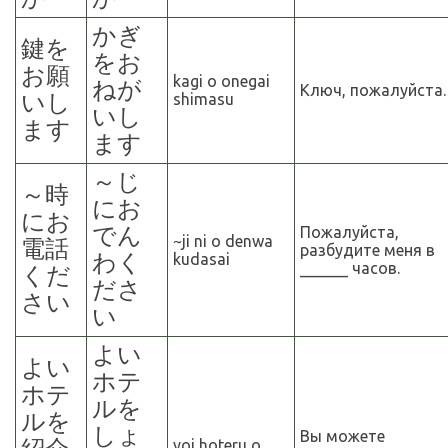
かぎ
鍵を
をお
お願
kagi o onegai
ねが
Ключ, пожалуйста.
いし
shimasu
いし
ます
ます
～
じ
～
時
にお
にお
でん
Пожалуйста,
~ji ni o denwa
電話
разбудите меня в
わく
kudasai
______ часов.
くだ
ださ
さい
い
よい
よい
ホテ
ホテ
ルを
ルを
しょ
Вы можете
yoi hoteru o