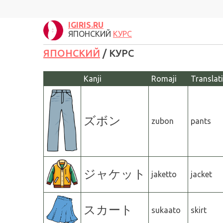
IGIRIS.RU
ЯПОНСКИЙ
КУРС
ЯПОНСКИЙ
/ КУРС
Kanji
Romaji
Translat
ズボン
zubon
pants
ジャケット
jaketto
jacket
スカート
sukaato
skirt