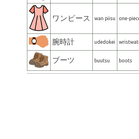
ワンピース
wan piisu
one-piec
腕時計
udedokei
wristwat
ブーツ
buutsu
boots