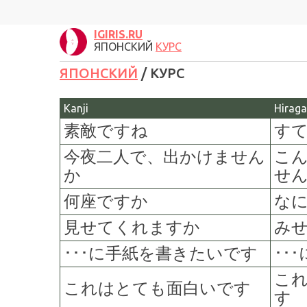
IGIRIS.RU
ЯПОНСКИЙ
КУРС
ЯПОНСКИЙ
/ КУРС
Kanji
Hirag
素敵ですね
す
今夜二人で、出かけません
こ
か
せ
何座ですか
な
見せてくれますか
み
･･･に
手紙を書きたいです
･･
こ
これはとても面白いです
す