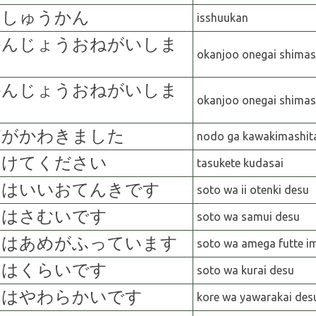
っしゅうかん
isshuukan
かんじょうおねがいしま
okanjo
o
onegai
shima
かんじょうおねがいしま
okanjo
o
onegai
shima
どがかわきました
nodo
ga
kawakimashit
すけてください
tasukete
kudasai
とはいいおてんきです
soto
w
a
ii
otenki
desu
とはさむいです
soto
w
a
samui
desu
とはあめがふっています
soto
w
a
amega
futte
i
とはくらいです
soto
w
a
kurai
desu
れはやわらかいです
kore
w
a
yawarakai
des