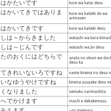
れはかたいです
kore
w
a
katai
desu
れはかいてきではありま
kore
w
a
kaiteki
de
w
a
ん
arimasen
れはかいてきです
kore
w
a
kaiteki
desu
たしは
～からきました
watashi
w
a
kara kimas
たしは
～じんです
watashi
w
a
jin desu
なたのおくにはどちらで
anata
no
okuni
w
a
doc
か
desu
ka
んてきれいないろですね
nante
kireina
iro
desu
n
れいなゆうやけですね
kireina
yuuyake
desu
n
むくなりました
nemuku
narimashita
ちへでかけます
machi
e
dekakemasu
がみえます
~ga miemasu