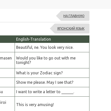
НА ГЛАВНУЮ
ЯПОНСКИЙ ЯЗЫК
English-Translation
Beautiful, ne. You look very nice.
emasen
Would you like to go out with me
tonight?
What is your Zodiac sign?
Show me please. May I see that?
su
I want to write a letter to ______.
roi
This is very amusing!