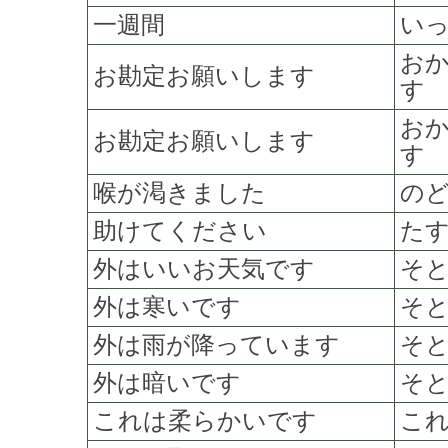
一週間
い
お
お勘定お願いします
す
お
お勘定お願いします
す
喉が渇きました
の
助けてください
た
外はいいお天気です
そ
外は寒いです
そ
外は雨が降っています
そ
外は暗いです
そ
これは柔らかいです
こ