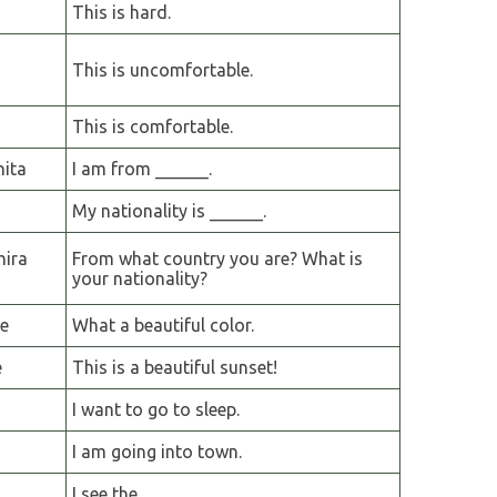
This is hard.
This is uncomfortable.
This is comfortable.
hita
I am from ______.
My nationality is ______.
hira
From what country you are? What is
your nationality?
e
What a beautiful color.
e
This is a beautiful sunset!
I want to go to sleep.
I am going into town.
I see the ______.