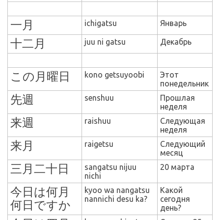
一月
ichigatsu
Январь
十二月
juu ni gatsu
Декабрь
この月曜日
kono getsuyoobi
Этот
понедельник
先週
senshuu
Прошлая
неделя
来週
raishuu
Следующая
неделя
来月
raigetsu
Следующий
месяц
三月二十日
sangatsu nijuu
20 марта
nichi
今日は何月
kyoo wa nangatsu
Какой
nannichi desu ka?
сегодня
何日ですか
день?