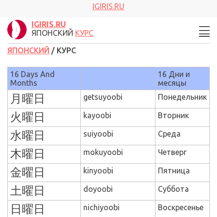
IGIRIS.RU
IGIRIS.RU
ЯПОНСКИЙ
КУРС
ЯПОНСКИЙ
/ КУРС
16
Days And
16 Дни и
Months
месяцы
月曜日
getsuyoobi
Понедельник
火曜日
kayoobi
Вторник
水曜日
suiyoobi
Среда
木曜日
mokuyoobi
Четверг
金曜日
kinyoobi
Пятница
土曜日
doyoobi
Суббота
日曜日
nichiyoobi
Воскресенье