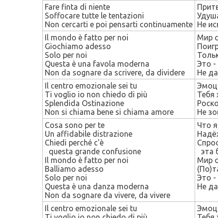
Fare finta di niente
Притв
Soffocare tutte le tentazioni
Удуша
Non cercarti e poi pensarti continuamente
Не ис
Il mondo è fatto per noi
Мир 
Giochiamo adesso
Поигр
Solo per noi
Тольк
Questa è una favola moderna
Это -
Non da sognare da scrivere, da dividere
Не да
Il centro emozionale sei tu
Эмоц
Ti voglio io non chiedo di più
Тебя 
Splendida Ostinazione
Роск
Non si chiama bene si chiama amore
Не зо
Cosa sono per te
Что я
Un affidabile distrazione
Надё
Chiedi perché c'è
Спрос
questa grande confusione
эта 
Il mondo è fatto per noi
Мир 
Balliamo adesso
(По)т
Solo per noi
Это -
Questa è una danza moderna
Не да
Non da sognare da vivere, da vivere
Il centro emozionale sei tu
Эмоц
Ti voglio io non chiedo di più
Тебя 