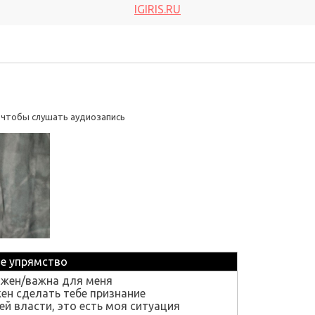
IGIRIS.RU
, чтобы слушать аудиозапись
е упрямство
ажен/важна для меня
ен сделать тебе признание
ей власти, это есть моя ситуация