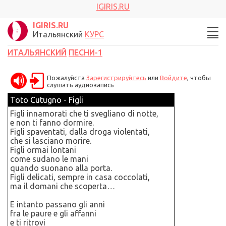
IGIRIS.RU
IGIRIS.RU
Итальянский
КУРС
ИТАЛЬЯНСКИЙ
ПЕСНИ-1
Пожалуйста
Зарегистрируйтесь
или
Войдите
, чтобы
слушать аудиозапись
Toto Cutugno - Figli
Figli innamorati che ti svegliano di notte,
e non ti fanno dormire.
Figli spaventati, dalla droga violentati,
che si lasciano morire.
Figli ormai lontani
come sudano le mani
quando suonano alla porta.
Figli delicati, sempre in casa coccolati,
ma il domani che scoperta…
E intanto passano gli anni
fra le paure e gli affanni
e ti ritrovi