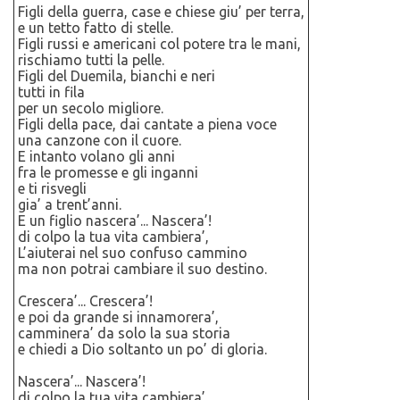
Figli della guerra, case e chiese giu’ per terra,
e un tetto fatto di stelle.
Figli russi e americani col potere tra le mani,
rischiamo tutti la pelle.
Figli del Duemila, bianchi e neri
tutti in fila
per un secolo migliore.
Figli della pace, dai cantate a piena voce
una canzone con il cuore.
E intanto volano gli anni
fra le promesse e gli inganni
e ti risvegli
gia’ a trent’anni.
E un figlio nascera’... Nascera’!
di colpo la tua vita cambiera’,
L’aiuterai nel suo confuso cammino
ma non potrai cambiare il suo destino.
Crescera’... Crescera’!
e poi da grande si innamorera’,
camminera’ da solo la sua storia
e chiedi a Dio soltanto un po’ di gloria.
Nascera’... Nascera’!
di colpo la tua vita cambiera’,