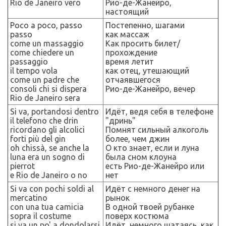
Rio de Janeiro vero
Рио-де-Жанейро,
настоящий
Poco a poco, passo
Постепенно, шагами
passo
как массаж
come un massaggio
Как просить билет/
come chiedere un
прохождение
passaggio
время летит
il tempo vola
как отец, утешающий
come un padre che
отчаявшегося
consoli chi si dispera
Рио-де-Жанейро, вечер
Rio de Janeiro sera
Si va, portandosi dentro
Идёт, ведя себя в телефоне
il telefono che drin
"дринь"
ricordano gli alcolici
Помнят сильный алкоголь
forti più del gin
более, чем джин
oh chissà, se anche la
О кто знает, если и луна
luna era un sogno di
была сном клоуна
pierrot
есть Рио-де-Жанейро или
e Rio de Janeiro o no
нет
Si va con pochi soldi al
Идёт с немного денег на
mercatino
рынок
con una tua camicia
В одной твоей рубанке
sopra il costume
поверх костюма
si va un po' a dondolarsi
Идёт, немного шатаясь, как