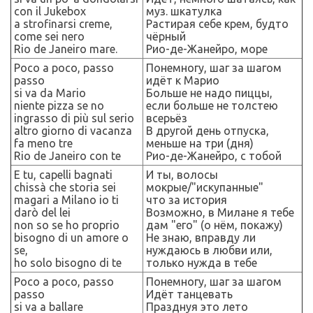
con il Jukebox
муз. шкатулка
a strofinarsi creme,
Растирая себе крем, будто
come sei nero
чёрный
Rio de Janeiro mare.
Рио-де-Жанейро, море
Poco a poco, passo
Понемногу, шаг за шагом
passo
идёт к Марио
si va da Mario
Больше не надо пиццы,
niente pizza se no
если больше не толстею
ingrasso di più sul serio
всерьёз
altro giorno di vacanza
В другой день отпуска,
fa meno tre
меньше на три (дня)
Rio de Janeiro con te
Рио-де-Жанейро, с тобой
E tu, capelli bagnati
И ты, волосы
chissà che storia sei
мокрые/"искупанные"
magari a Milano io ti
что за история
darò del lei
Возможно, в Милане я тебе
non so se ho proprio
дам "его" (о нём, покажу)
bisogno di un amore o
Не знаю, вправду ли
se,
нуждаюсь в любви
и
ли,
ho solo bisogno di te
только нужда в тебе
Poco a poco, passo
Понемногу, шаг за шагом
passo
Идёт танцевать
si va a ballare
Празднуя это лето