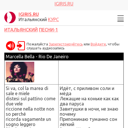
IGIRIS.RU
IGIRIS.RU
Итальянский
КУРС
ИТАЛЬЯНСКИЙ
ПЕСНИ-1
Пожалуйста
Зарегистрируйтесь
или
Войдите
, чтобы
слушать аудиозапись
Marcella Bella - Rio De Janeiro
Si va, col la marea di
Идёт, с приливом соли и
sale e miele
мёда
distesi sul pattino come
Лежащие на коньке как как
due vele
два паруса
riccione nella notte non
Завитушки в ночи, не знаю
so perché
почему
ricorda vagamente un
Припоминаю туманно сон
sogno leggero
лёгкий